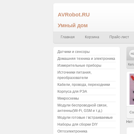
AVRobot.RU
Умный дом
Главная
Корзина
Прайс-лист
Датчики и сенсоры
Домашняя техника и электроника
Кат
Измерительные приборы
Источники питания,
преобразователи
Кабели, провода, переходники
Корпуса для РЭА
Микросхемы
Модули беспроводной связи,
антенны(Wi-Fi, GSM и т.д.)
Со
Модули готовые / встраиваемые
Нет
Наборы для сборки DIY
Оптоэлектроника