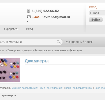
Вход
8 (846) 922-66-52
E-mail:
avrobot@mail.ru
-
Оформить
Вход
Расширенный поиск
алог
»
Электрокоммутация
»
Разъемы/вилки штыревые
»
Джамперы
Джамперы
ртировка:
имя (по возрастанию)
|
имя (по убыванию)
|
цена (по возрастанию)
|
цена (п
 параметров