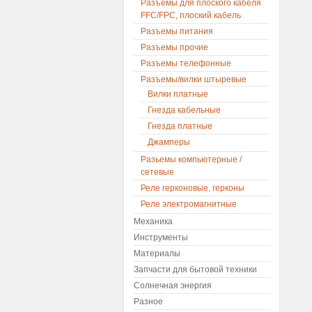
Разъемы для плоского кабеля
FFC/FPC, плоский кабель
Разъемы питания
Разъемы прочие
Разъемы телефонные
Разъемы/вилки штыревые
Вилки платные
Гнезда кабельные
Гнезда платные
Джамперы
Разьемы компьютерные /
сетевые
Реле герконовые, герконы
Реле электромагнитные
Механика
Инструменты
Материалы
Запчасти для бытовой техники
Солнечная энергия
Разное