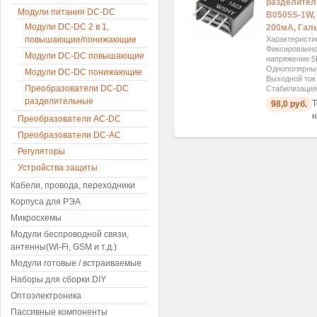
разделител
Модули питания DC-DC
B0505S-1W, 
Модули DC-DC 2 в 1,
200мА, Гал
повышающие/понижающие
Характеристи
Фиксированно
Модули DC-DC повышающие
напряжение 5
Однополярный
Модули DC-DC понижающие
Выходной ток
Преобразователи DC-DC
Стабилизация.
разделительные
Т
98,0 руб.
н
Преобразователи AC-DC
Преобразователи DC-AC
Регуляторы
Устройства защиты
Кабели, провода, переходники
Корпуса для РЭА
Микросхемы
Модули беспроводной связи,
антенны(Wi-Fi, GSM и т.д.)
Модули готовые / встраиваемые
Наборы для сборки DIY
Оптоэлектроника
Пассивные компоненты