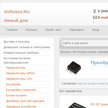
AVRobot.RU
8 (846
E-mail
Умный дом
-
Главная
Корзина
Прайс-лист
Оформить
Вход
Датчики и сенсоры
Домашняя техника и электроника
Каталог
»
Источники питания, преобр
Измерительные приборы
Источники питания,
Преобр
преобразователи
Аккумуляторы
Аккумуляторы 18650
Аккумуляторы LiPo
Сортировка:
имя (по возрастанию)
|
Батарейки
Батарейки (таблетки)
Нет параметров
Блоки питания
Драйверы для светодиодов
DC-DC фик
Зарядные устройства