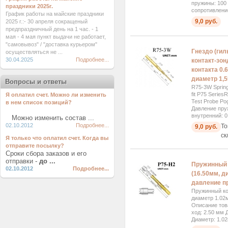
пружины: 100
праздники 2025г.
сопротивлени
График работы на майские праздники
9,0 руб.
2025 г.:- 30 апреля сокращеный
предпраздничный день на 1 час. - 1
мая - 4 мая пункт выдачи не работает,
"самовывоз" / "доставка курьером"
Гнездо (гил
осуществляться не ...
30.04.2025
Подробнее...
контакт-зон
контакта 0.
диаметр 1,
Вопросы и ответы
R75-3W Spring
fit P75 Serie
Я оплатил счет. Можно ли изменить
Test Probe Po
в нем список позиций?
Давление пру
внутренний: 0
Можно изменить состав ...
02.10.2012
Подробнее...
То
9,0 руб.
ск
Я только что оплатил счет. Когда вы
отправите посылку?
Сроки сбора заказов и его
отправки -
до ...
Пружинный 
02.10.2012
Подробнее...
(16.50мм, д
давление п
Пружинный ко
диаметр 1.02
Описание тов
ход: 2.50 мм 
Диаметр: 1.02