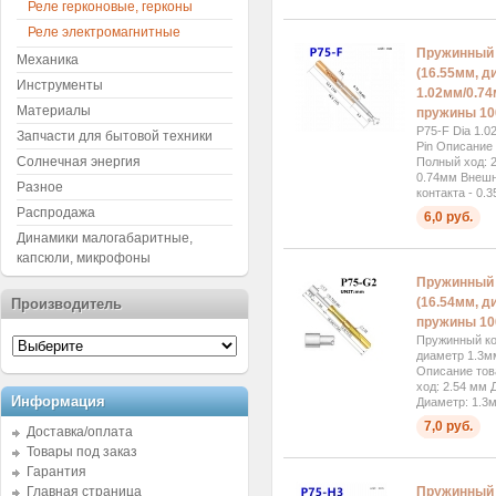
Реле герконовые, герконы
Реле электромагнитные
Пружинный к
Механика
(16.55мм, д
Инструменты
1.02мм/0.74
Материалы
пружины 10
P75-F Dia 1.0
Запчасти для бытовой техники
Pin Описание
Солнечная энергия
Полный ход: 
0.74мм Внешн
Разное
контакта - 0.3
Распродажа
6,0 руб.
Динамики малогабаритные,
капсюли, микрофоны
Пружинный 
(16.54мм, д
Производитель
пружины 10
Пружинный ко
диаметр 1.3м
Описание тов
ход: 2.54 мм 
Информация
Диаметр: 1.3м
7,0 руб.
Доставка/оплата
Товары под заказ
Гарантия
Пружинный 
Главная страница