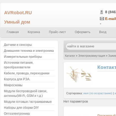
AVRobot.RU
8 (846
E-mail
Умный дом
-
Главная
Корзина
Прайс-лист
Оформить
Вход
Датчики и сенсоры
Домашняя техника и электроника
Каталог
»
Электрокоммутация
»
Зажим
Измерительные приборы
Источники питания,
Контак
преобразователи
Кабели, провода, переходники
Корпуса для РЭА
Микросхемы
Модули беспроводной связи,
Сортировка:
имя (по возрастанию)
|
антенны(Wi-Fi, GSM и т.д.)
Нет параметров
Модули готовые / встраиваемые
Наборы для сборки DIY
Оптоэлектроника
Пружинный к