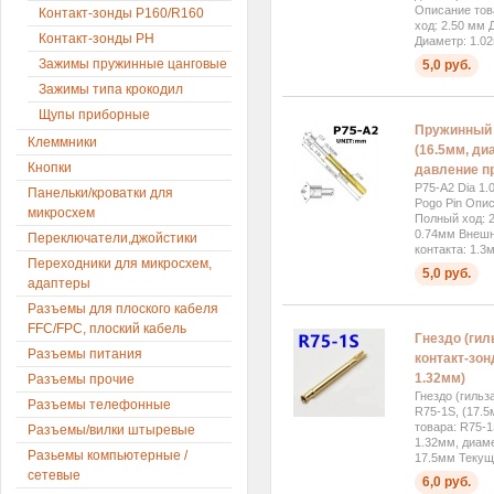
Описание тов
Контакт-зонды P160/R160
ход: 2.50 мм 
Контакт-зонды PH
Диаметр: 1.02
Зажимы пружинные цанговые
5,0 руб.
Зажимы типа крокодил
Щупы приборные
Пружинный 
Клеммники
(16.5мм, ди
Кнопки
давление п
P75-A2 Dia 1.
Панельки/кроватки для
Pogo Pin Опи
микросхем
Полный ход: 
0.74мм Внешн
Переключатели,джойстики
контакта: 1.3
Переходники для микросхем,
5,0 руб.
адаптеры
Разъемы для плоского кабеля
FFC/FPC, плоский кабель
Гнездо (гил
Разъемы питания
контакт-зон
1.32мм)
Разъемы прочие
Гнездо (гильз
Разъемы телефонные
R75-1S, (17.
товара: R75-
Разъемы/вилки штыревые
1.32мм, диам
Разьемы компьютерные /
17.5мм Текуще
сетевые
6,0 руб.