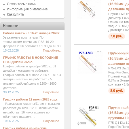
(16.50мм, д
Свяжитесь с нами
давление п
Информация о магазине
Пружинный ко
Как купить
диаметр 1.02
Описание тов
Новости
ход: 2.50 мм 
Диаметр: 1.02
Работа магазина 16-20 января 2026г.
7,0 руб.
Уважаемые покупатели! По
техническим причинам ПВЗ 16-20
февраля 2026 работает с 9.30 до 16.30.
15.02.2026
Подробнее...
Пружинный 
ГРАФИК РАБОТЫ В НОВОГОДНИЕ
(16.55мм, д
ПРАЗДНИКИ 2026г.
давление п
График работы в декабре 2025 г.: 31
P75-LM3 Dia 1
декабря - магазин не работает.
Pogo Pin Опи
График работы в январе 2026 г.: - 01/04
Полный ход: 
января - магазин не работает. - 5
0.74мм Внешн
января - рабочий день с 1200 - 1600,
контакта - 1.5
доставка ...
8,0 руб.
30.12.2025
Подробнее...
График работы 12 июня 2025 года
Уважаемые клиенты!11 июня магазин
Пружинный 
работает до 18:00.12-15 июня магазин
не работает.16 июня и далее по
(16.54мм, д
обычному графику. ...
пружины 10
10.06.2025
Подробнее...
P75-Q1 Dia 1.
Pogo Pin Пол
График работы на майские