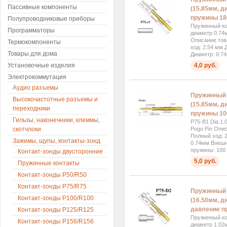
Пассивные компоненты
(15.85мм, д
пружины 18
Полупроводниковые приборы
Пружинный кон
Программаторы
диаметр 0.74
Описание тов
Термокомпоненты
ход: 2.54 мм 
Товары для дома
Диаметр: 0.7
4,0 руб.
Установочные изделия
Электрокоммутация
Аудио разъемы
Пружинный 
Высокочастотные разъемы и
(15.85мм, д
переходники
пружины 10
Гильзы, наконечники, клеммы,
P75-B1 Dia 1.
Pogo Pin Опи
скотчлоки
Полный ход: 
Зажимы, щупы, контакты-зонд
0.74мм Внешн
пружины: 100 г
Контакт-зонды двусторонние
5,0 руб.
Пружинные контакты
Контакт-зонды P50/R50
Контакт-зонды P75/R75
Пружинный 
Контакт-зонды P100/R100
(16.50мм, д
давление п
Контакт-зонды P125/R125
Пружинный ко
Контакт-зонды P156/R156
диаметр 1.02