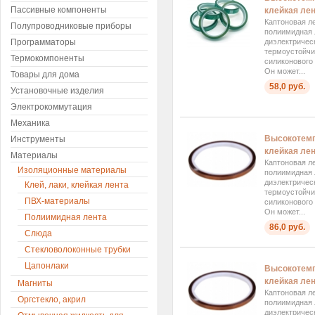
Пассивные компоненты
клейкая лен
Каптоновая ле
Полупроводниковые приборы
полиимидная 
диэлектричес
Программаторы
термоустойчи
Термокомпоненты
силиконового 
Он может...
Товары для дома
58,0 руб.
Установочные изделия
Электрокоммутация
Механика
Высокотемп
Инструменты
клейкая лен
Материалы
Каптоновая ле
Изоляционные материалы
полиимидная 
диэлектричес
Клей, лаки, клейкая лента
термоустойчи
ПВХ-материалы
силиконового 
Он может...
Полиимидная лента
86,0 руб.
Слюда
Стекловолоконные трубки
Цапонлаки
Высокотемп
клейкая лен
Магниты
Каптоновая ле
Оргстекло, акрил
полиимидная 
диэлектричес