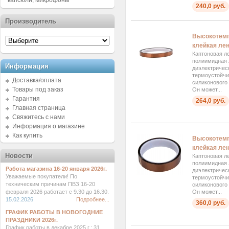
капсюли, микрофоны
240,0 руб.
Производитель
Высокотемп
клейкая лен
Каптоновая ле
полиимидная 
Информация
диэлектричес
термоустойчи
Доставка/оплата
силиконового 
Товары под заказ
Он может...
Гарантия
264,0 руб.
Главная страница
Свяжитесь с нами
Информация о магазине
Как купить
Высокотемп
клейкая лен
Новости
Каптоновая ле
полиимидная 
Работа магазина 16-20 января 2026г.
диэлектричес
Уважаемые покупатели! По
термоустойчи
техническим причинам ПВЗ 16-20
силиконового 
Он может...
февраля 2026 работает с 9.30 до 16.30.
15.02.2026
Подробнее...
360,0 руб.
ГРАФИК РАБОТЫ В НОВОГОДНИЕ
ПРАЗДНИКИ 2026г.
График работы в декабре 2025 г.: 31