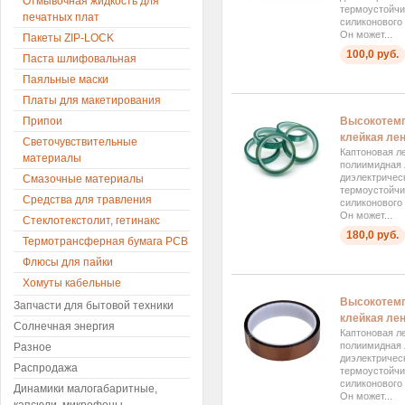
Отмывочная жидкость для
термоустойчи
печатных плат
силиконового 
Он может...
Пакеты ZIP-LOCK
100,0 руб.
Паста шлифовальная
Паяльные маски
Платы для макетирования
Высокотемп
Припои
клейкая лен
Светочувствительные
Каптоновая ле
материалы
полиимидная 
диэлектричес
Смазочные материалы
термоустойчи
Средства для травления
силиконового 
Он может...
Стеклотекстолит, гетинакс
180,0 руб.
Термотрансферная бумага PCB
Флюсы для пайки
Хомуты кабельные
Высокотемп
Запчасти для бытовой техники
клейкая лен
Солнечная энергия
Каптоновая ле
полиимидная 
Разное
диэлектричес
Распродажа
термоустойчи
силиконового 
Динамики малогабаритные,
Он может...