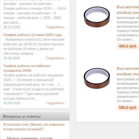
декабря - магазин не работает.
Высокотемп
График работы в январе 2026 г.: - 01/04
клейкая лен
января - магазин не работает. - 5
Каптоновая ле
января - рабочий день с 1200 - 1600,
полиимидная 
доставка ...
диэлектричес
30.12.2025
Подробнее...
термоустойчи
График работы 12 июня 2025 года
силиконового 
Он может...
Уважаемые клиенты!11 июня магазин
работает до 18:00.12-15 июня магазин
480,0 руб.
не работает.16 июня и далее по
обычному графику. ...
10.06.2025
Подробнее...
График работы на майские
Высокотемп
праздники 2025г.
клейкая лен
График работы на майские праздники
Каптоновая ле
2025 г.:- 30 апреля сокращеный
полиимидная 
предпраздничный день на 1 час. - 1
диэлектричес
мая - 4 мая пункт выдачи не работает,
термоустойчи
"самовывоз" / "доставка курьером"
силиконового 
осуществляться не ...
Он может...
30.04.2025
Подробнее...
580,0 руб.
Вопросы и ответы
Я оплатил счет. Можно ли изменить
в нем список позиций?
Можно изменить состав ...