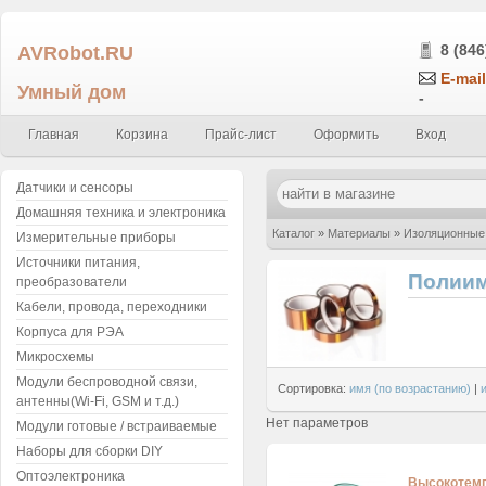
AVRobot.RU
8 (846
E-mail
Умный дом
-
Главная
Корзина
Прайс-лист
Оформить
Вход
Датчики и сенсоры
Домашняя техника и электроника
Каталог
»
Материалы
»
Изоляционные
Измерительные приборы
Источники питания,
Полиим
преобразователи
Кабели, провода, переходники
Корпуса для РЭА
Микросхемы
Модули беспроводной связи,
Сортировка:
имя (по возрастанию)
|
антенны(Wi-Fi, GSM и т.д.)
Нет параметров
Модули готовые / встраиваемые
Наборы для сборки DIY
Оптоэлектроника
Высокотемп