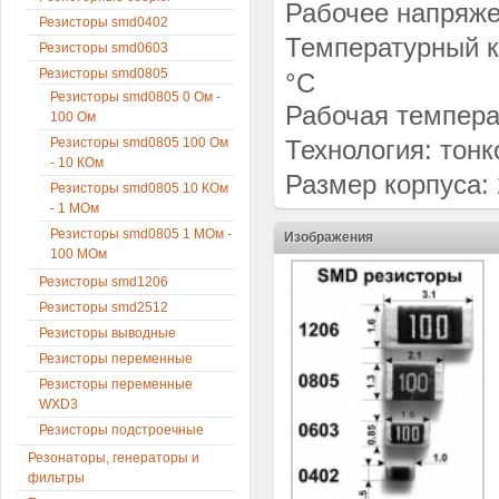
Рабочее напряже
Резисторы smd0402
Температурный к
Резисторы smd0603
Резисторы smd0805
°C
Резисторы smd0805 0 Ом -
Рабочая температ
100 Ом
Резисторы smd0805 100 Ом
Технология: тон
- 10 КОм
Размер корпуса: 
Резисторы smd0805 10 КОм
- 1 МОм
Резисторы smd0805 1 МОм -
Изображения
100 МОм
Резисторы smd1206
Резисторы smd2512
Резисторы выводные
Резисторы переменные
Резисторы переменные
WXD3
Резисторы подстроечные
Резонаторы, генераторы и
фильтры