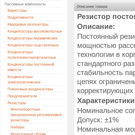
Пассивные компоненты
Описание товара
Варисторы
Резистор посто
Индуктивности
Кварцевые резонаторы
Описание:
Конденсаторы высоковольтные
Постоянный рези
Конденсаторы керамические
мощностью рассе
Конденсаторы подстроечные
Конденсаторы
технологии в ко
полиэтилентерефталатные
стандартного ра
Конденсаторы постоянной
емкости
стабильность па
Конденсаторы
цепях ограничен
электролитические
корректирующих 
Пленочные конденсаторы
Предохранители
Характеристики
Резисторы
Номинальное соп
Многооборотные
прецизионные регулируемые
Допуск: ±1%
резисторы
Наборы
Номинальная мощ
Резисторные сборки