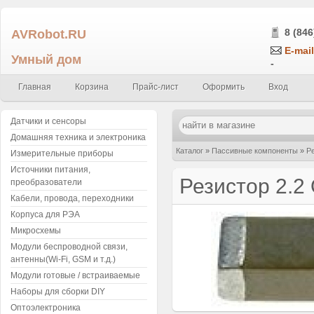
AVRobot.RU
8 (846
E-mail
Умный дом
-
Главная
Корзина
Прайс-лист
Оформить
Вход
Датчики и сенсоры
Домашняя техника и электроника
Каталог
»
Пассивные компоненты
»
Р
Измерительные приборы
Источники питания,
(упаковка 5шт.)
Резистор 2.2
преобразователи
Кабели, провода, переходники
Корпуса для РЭА
Микросхемы
Модули беспроводной связи,
антенны(Wi-Fi, GSM и т.д.)
Модули готовые / встраиваемые
Наборы для сборки DIY
Оптоэлектроника