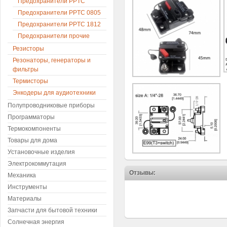
Предохранители PPTC
Предохранители PPTC 0805
Предохранители PPTC 1812
Предохранители прочие
Резисторы
Резонаторы, генераторы и
фильтры
Термисторы
Энкодеры для аудиотехники
Полупроводниковые приборы
Программаторы
Термокомпоненты
Товары для дома
Установочные изделия
Электрокоммутация
Отзывы:
Механика
Инструменты
Материалы
Запчасти для бытовой техники
Солнечная энергия