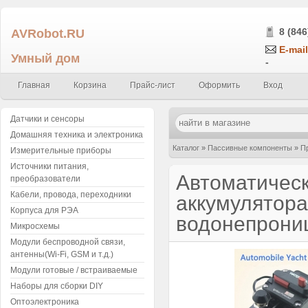
AVRobot.RU
8 (846
E-mail
Умный дом
-
Главная
Корзина
Прайс-лист
Оформить
Вход
Датчики и сенсоры
Домашняя техника и электроника
Каталог
»
Пассивные компоненты
»
П
Измерительные приборы
Источники питания,
аккумулятора для авто и лодок, 12-4
Автоматичес
преобразователи
Кабели, провода, переходники
аккумулятора 
Корпуса для РЭА
водонепрони
Микросхемы
Модули беспроводной связи,
антенны(Wi-Fi, GSM и т.д.)
Модули готовые / встраиваемые
Наборы для сборки DIY
Оптоэлектроника