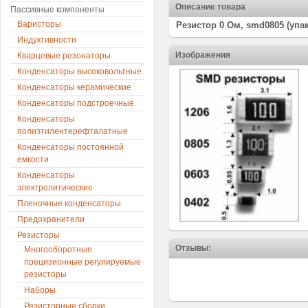
Описание товара
Пассивные компоненты
Варисторы
Резистор 0 Ом, smd0805 (упак
Индуктивности
Изображения
Кварцевые резонаторы
Конденсаторы высоковольтные
Конденсаторы керамические
Конденсаторы подстроечные
Конденсаторы
полиэтилентерефталатные
Конденсаторы постоянной
емкости
Конденсаторы
электролитические
Пленочные конденсаторы
Предохранители
Резисторы
Отзывы:
Многооборотные
прецизионные регулируемые
резисторы
Наборы
Резисторные сборки