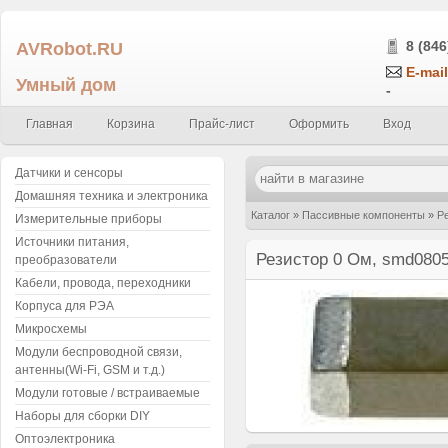
AVRobot.RU
8 (846
E-mail
Умный дом
-
Главная
Корзина
Прайс-лист
Оформить
Вход
Датчики и сенсоры
Домашняя техника и электроника
Каталог
»
Пассивные компоненты
»
Р
Измерительные приборы
Источники питания,
(упаковка 5шт.), 1/8W
Резистор 0 Ом, smd0805 
преобразователи
Кабели, провода, переходники
Корпуса для РЭА
Микросхемы
Модули беспроводной связи,
антенны(Wi-Fi, GSM и т.д.)
Модули готовые / встраиваемые
Наборы для сборки DIY
Оптоэлектроника