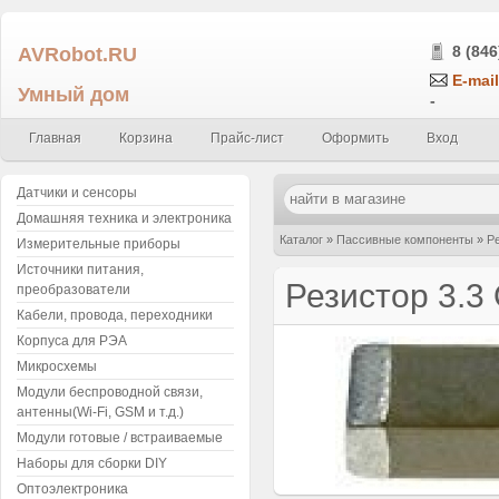
AVRobot.RU
8 (846
E-mail
Умный дом
-
Главная
Корзина
Прайс-лист
Оформить
Вход
Датчики и сенсоры
Домашняя техника и электроника
Каталог
»
Пассивные компоненты
»
Р
Измерительные приборы
Источники питания,
(упаковка 5шт.)
Резистор 3.3
преобразователи
Кабели, провода, переходники
Корпуса для РЭА
Микросхемы
Модули беспроводной связи,
антенны(Wi-Fi, GSM и т.д.)
Модули готовые / встраиваемые
Наборы для сборки DIY
Оптоэлектроника