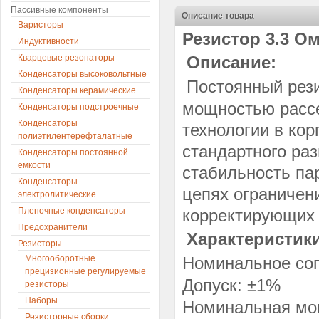
Пассивные компоненты
Описание товара
Варисторы
Резистор 3.3 Ом
Индуктивности
Кварцевые резонаторы
Описание:
Конденсаторы высоковольтные
Постоянный рез
Конденсаторы керамические
мощностью рассе
Конденсаторы подстроечные
Конденсаторы
технологии в ко
полиэтилентерефталатные
стандартного ра
Конденсаторы постоянной
емкости
стабильность па
Конденсаторы
цепях ограничен
электролитические
Пленочные конденсаторы
корректирующих 
Предохранители
Характеристики
Резисторы
Многооборотные
Номинальное соп
прецизионные регулируемые
Допуск: ±1%
резисторы
Наборы
Номинальная мощ
Резисторные сборки