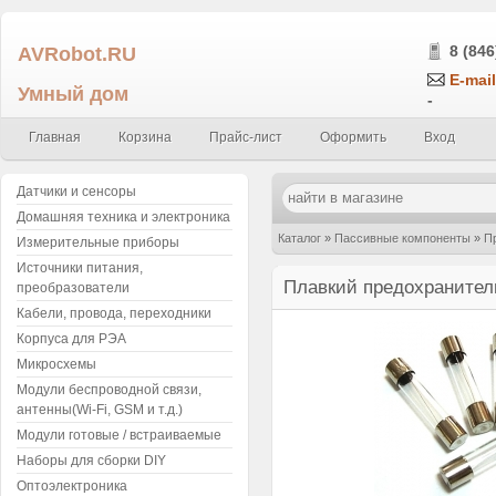
AVRobot.RU
8 (846
E-mail
Умный дом
-
Главная
Корзина
Прайс-лист
Оформить
Вход
Датчики и сенсоры
Домашняя техника и электроника
Каталог
»
Пассивные компоненты
»
П
Измерительные приборы
Источники питания,
Плавкий предохранитель
преобразователи
Кабели, провода, переходники
Корпуса для РЭА
Микросхемы
Модули беспроводной связи,
антенны(Wi-Fi, GSM и т.д.)
Модули готовые / встраиваемые
Наборы для сборки DIY
Оптоэлектроника