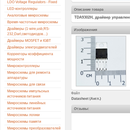
LDO Voltage Regulators - Fixed
LED-контроллеры
Описание товара
Аналоговые микросхемы
TDA9302H, драйвер управлени
Время-частотные микросхемы
Драйверы (1-wire,usb,RS-
Изображения
232,Darl,светодиодов....)
Драйверы MOSFET и IGBT
Драйверы электродвигателей
Корректоры коэффициента
мощности
Микроконтроллеры
Микросхемы для ремонта
аппаратуры
Микросхемы для связи
Микросхемы импульсных
Файл
источников питания
Datasheet (Англ.)
Микросхемы линейных
источников питания
Отзывы:
Микросхемы логики
Микросхемы памяти
Микросхемы преобразователей