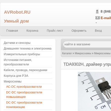
AVRobot.RU
8 (846
E-mail
Умный дом
-
Главная
Корзина
Прайс-лист
Оформить
Вход
Датчики и сенсоры
Домашняя техника и электроника
Каталог
»
Микросхемы
»
Микросхемы 
Измерительные приборы
Источники питания,
TDA9302H, драйвер упра
преобразователи
Кабели, провода, переходники
Корпуса для РЭА
Микросхемы
AC-DC преобразователи
DC-DC преобразователи
повышающие
DC-DC преобразователи
понижающие