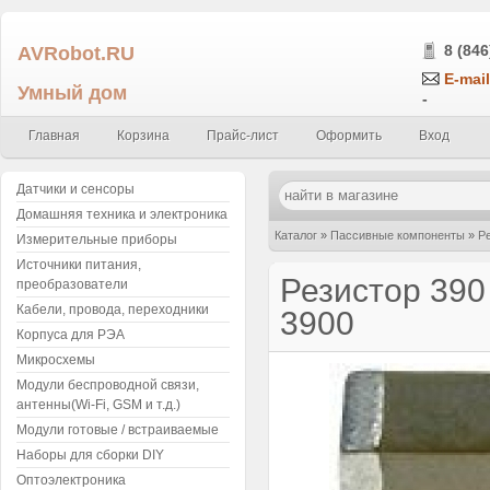
AVRobot.RU
8 (846
E-mail
Умный дом
-
Главная
Корзина
Прайс-лист
Оформить
Вход
Датчики и сенсоры
Домашняя техника и электроника
Каталог
»
Пассивные компоненты
»
Р
Измерительные приборы
Источники питания,
smd0805 (упаковка 5шт.) 391 3900
Резистор 390
преобразователи
Кабели, провода, переходники
3900
Корпуса для РЭА
Микросхемы
Модули беспроводной связи,
антенны(Wi-Fi, GSM и т.д.)
Модули готовые / встраиваемые
Наборы для сборки DIY
Оптоэлектроника