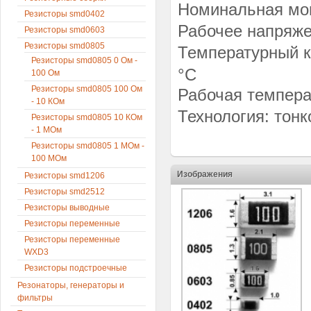
Номинальная мощ
Резисторы smd0402
Рабочее напряже
Резисторы smd0603
Резисторы smd0805
Температурный к
Резисторы smd0805 0 Ом -
°C
100 Ом
Резисторы smd0805 100 Ом
Рабочая температ
- 10 КОм
Технология: тон
Резисторы smd0805 10 КОм
- 1 МОм
Резисторы smd0805 1 МОм -
100 МОм
Изображения
Резисторы smd1206
Резисторы smd2512
Резисторы выводные
Резисторы переменные
Резисторы переменные
WXD3
Резисторы подстроечные
Резонаторы, генераторы и
фильтры