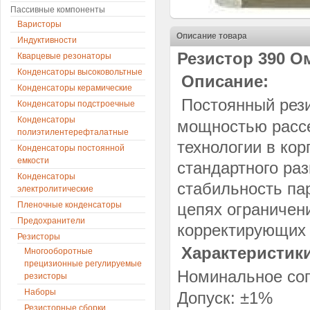
Пассивные компоненты
Варисторы
Описание товара
Индуктивности
Резистор 390 Ом
Кварцевые резонаторы
Конденсаторы высоковольтные
Описание:
Конденсаторы керамические
Постоянный рез
Конденсаторы подстроечные
Конденсаторы
мощностью рассе
полиэтилентерефталатные
технологии в ко
Конденсаторы постоянной
емкости
стандартного ра
Конденсаторы
стабильность па
электролитические
Пленочные конденсаторы
цепях ограничен
Предохранители
корректирующих 
Резисторы
Характеристики
Многооборотные
прецизионные регулируемые
Номинальное соп
резисторы
Наборы
Допуск: ±1%
Резисторные сборки