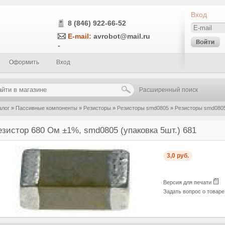
Вход
8 (846) 922-66-52
E-mail:
avrobot@mail.ru
-
Оформить
Вход
Расширенный поиск
алог
»
Пассивные компоненты
»
Резисторы
»
Резисторы smd0805
»
Резисторы smd0805
0805 (упаковка 5шт.) 681
езистор 680 Ом ±1%, smd0805 (упаковка 5шт.) 681
3,0 руб.
Версия для печати
Задать вопрос о товар