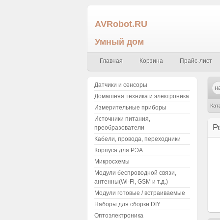
AVRobot.RU
Умный дом
Главная
Корзина
Прайс-лист
Датчики и сенсоры
Домашняя техника и электроника
Кат
Измерительные приборы
Источники питания,
smd
Р
преобразователи
Кабели, провода, переходники
Корпуса для РЭА
Микросхемы
Модули беспроводной связи,
антенны(Wi-Fi, GSM и т.д.)
Модули готовые / встраиваемые
Наборы для сборки DIY
Оптоэлектроника