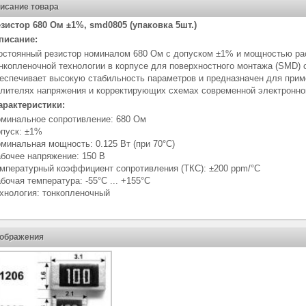
исание товара
зистор 680 Ом ±1%, smd0805 (упаковка 5шт.)
писание:
остоянный резистор номиналом 680 Ом с допуском ±1% и мощностью рас
нкопленочной технологии в корпусе для поверхностного монтажа (SMD) 
еспечивает высокую стабильность параметров и предназначен для приме
лителях напряжения и корректирующих схемах современной электронно
арактеристики:
минальное сопротивление: 680 Ом
пуск: ±1%
минальная мощность: 0.125 Вт (при 70°C)
бочее напряжение: 150 В
мпературный коэффициент сопротивления (ТКС): ±200 ppm/°C
бочая температура: -55°C ... +155°C
хнология: тонкопленочный
ображения