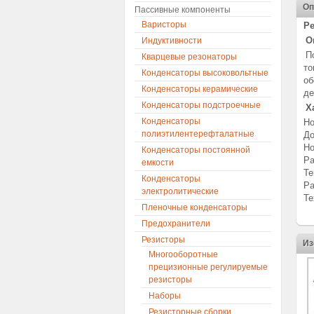
Оп
Пассивные компоненты
Варисторы
Ре
О
Индуктивности
П
Кварцевые резонаторы
то
Конденсаторы высоковольтные
об
Конденсаторы керамические
де
Конденсаторы подстроечные
Х
Конденсаторы
Но
полиэтилентерефталатные
До
Но
Конденсаторы постоянной
Ра
емкости
Те
Конденсаторы
Ра
электролитические
Те
Пленочные конденсаторы
Предохранители
Резисторы
Из
Многооборотные
прецизионные регулируемые
резисторы
Наборы
Резисторные сборки