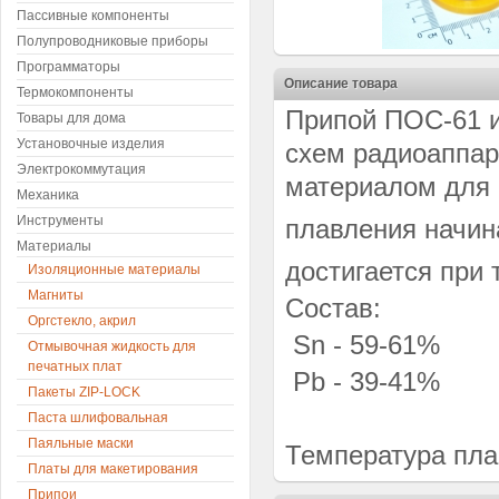
Пассивные компоненты
Полупроводниковые приборы
Программаторы
Описание товара
Термокомпоненты
Припой ПОС-61 и
Товары для дома
Установочные изделия
схем радиоаппар
Электрокоммутация
материалом для 
Механика
Инструменты
плавления начин
Материалы
достигается при 
Изоляционные материалы
Магниты
Состав:
Оргстекло, акрил
Sn - 59-61%
Отмывочная жидкость для
печатных плат
Pb - 39-41%
Пакеты ZIP-LOCK
Паста шлифовальная
Паяльные маски
Температура пла
Платы для макетирования
Припои