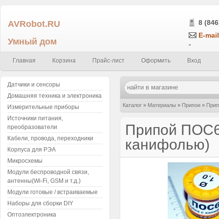
AVRobot.RU
8 (846
E-mail
Умный дом
-
Главная
Корзина
Прайс-лист
Оформить
Вход
Датчики и сенсоры
Домашняя техника и электроника
Каталог
»
Материалы
»
Припои
»
Прип
Измерительные приборы
Источники питания,
Припой ПОС61
преобразователи
Кабели, провода, переходники
канифолью)
Корпуса для РЭА
Микросхемы
Модули беспроводной связи,
антенны(Wi-Fi, GSM и т.д.)
Модули готовые / встраиваемые
Наборы для сборки DIY
Оптоэлектроника