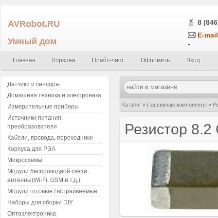
AVRobot.RU
8 (846
E-mail
Умный дом
-
Главная
Корзина
Прайс-лист
Оформить
Вход
Датчики и сенсоры
Домашняя техника и электроника
Каталог
»
Пассивные компоненты
»
Р
Измерительные приборы
Источники питания,
(упаковка 5шт.)
Резистор 8.2
преобразователи
Кабели, провода, переходники
Корпуса для РЭА
Микросхемы
Модули беспроводной связи,
антенны(Wi-Fi, GSM и т.д.)
Модули готовые / встраиваемые
Наборы для сборки DIY
Оптоэлектроника