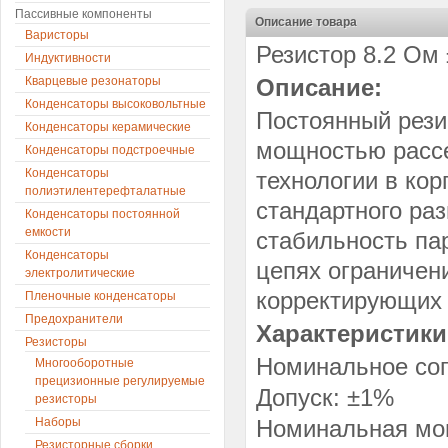
Пассивные компоненты
Описание товара
Варисторы
Резистор 8.2 Ом 
Индуктивности
Кварцевые резонаторы
Описание:
Конденсаторы высоковольтные
Постоянный рези
Конденсаторы керамические
мощностью рассе
Конденсаторы подстроечные
Конденсаторы
технологии в ко
полиэтилентерефталатные
стандартного ра
Конденсаторы постоянной
емкости
стабильность па
Конденсаторы
цепях ограничен
электролитические
корректирующих 
Пленочные конденсаторы
Предохранители
Характеристики
Резисторы
Номинальное соп
Многооборотные
прецизионные регулируемые
Допуск: ±1%
резисторы
Наборы
Номинальная мощ
Резисторные сборки