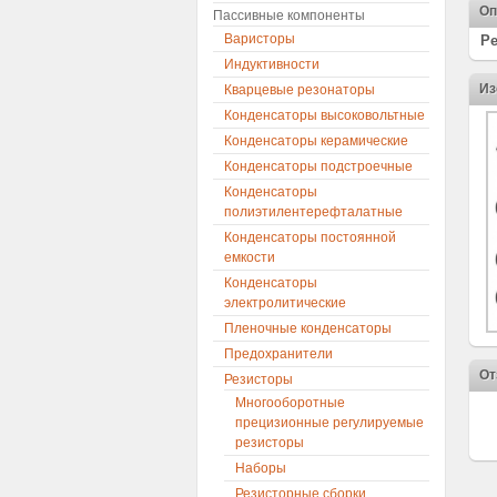
Оп
Пассивные компоненты
Варисторы
Ре
Индуктивности
Из
Кварцевые резонаторы
Конденсаторы высоковольтные
Конденсаторы керамические
Конденсаторы подстроечные
Конденсаторы
полиэтилентерефталатные
Конденсаторы постоянной
емкости
Конденсаторы
электролитические
Пленочные конденсаторы
Предохранители
От
Резисторы
Многооборотные
прецизионные регулируемые
резисторы
Наборы
Резисторные сборки