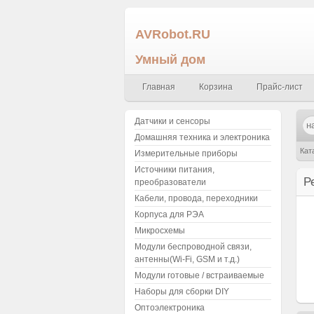
AVRobot.RU
Умный дом
Главная
Корзина
Прайс-лист
Датчики и сенсоры
Домашняя техника и электроника
Кат
Измерительные приборы
Источники питания,
smd
Р
преобразователи
Кабели, провода, переходники
Корпуса для РЭА
Микросхемы
Модули беспроводной связи,
антенны(Wi-Fi, GSM и т.д.)
Модули готовые / встраиваемые
Наборы для сборки DIY
Оптоэлектроника