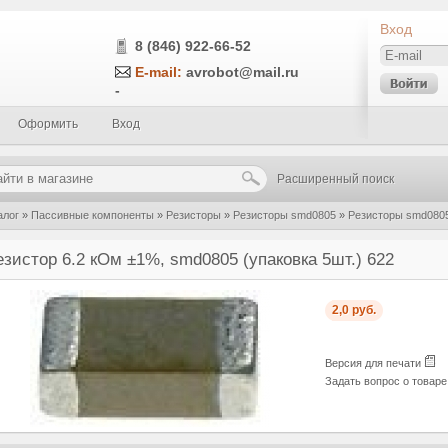
Вход
8 (846) 922-66-52
E-mail:
avrobot@mail.ru
-
Оформить
Вход
Расширенный поиск
алог
»
Пассивные компоненты
»
Резисторы
»
Резисторы smd0805
»
Резисторы smd0805
0805 (упаковка 5шт.) 622
езистор 6.2 кОм ±1%, smd0805 (упаковка 5шт.) 622
2,0 руб.
Версия для печати
Задать вопрос о товар