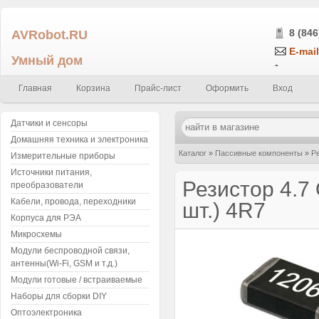
AVRobot.RU
8 (846
E-mail
Умный дом
-
Главная
Корзина
Прайс-лист
Оформить
Вход
Датчики и сенсоры
Домашняя техника и электроника
Каталог
»
Пассивные компоненты
»
Р
Измерительные приборы
Источники питания,
0.25Вт (упаковка 5 шт.) 4R7
Резистор 4.7
преобразователи
Кабели, провода, переходники
шт.) 4R7
Корпуса для РЭА
Микросхемы
Модули беспроводной связи,
антенны(Wi-Fi, GSM и т.д.)
Модули готовые / встраиваемые
Наборы для сборки DIY
Оптоэлектроника