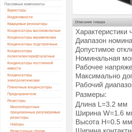
Пассивные компоненты
Варисторы
Индуктивности
Описание товара
Кварцевые резонаторы
Характеристики 
Конденсаторы высоковольтные
Конденсаторы керамические
Диапазон номина
Конденсаторы подстроечные
Допустимое откло
Конденсаторы
полиэтилентерефталатные
Номинальная мощ
Конденсаторы постоянной
Рабочее напряже
емкости
Максимально доп
Конденсаторы
электролитические
Рабочий диапазо
Пленочные конденсаторы
Размеры:
Предохранители
Резисторы
Длина L=3.2 мм
Многооборотные
Ширина W=1.6 м
прецизионные регулируемые
резисторы
Высота H=0.5 м
Наборы
Ширина контактн
Резисторные сборки