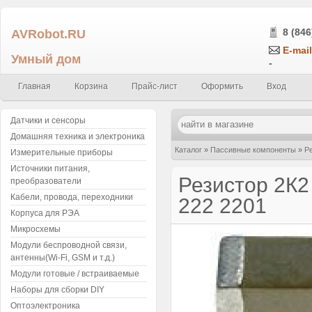
AVRobot.RU
8 (846
E-mail
Умный дом
-
Главная
Корзина
Прайс-лист
Оформить
Вход
Датчики и сенсоры
Домашняя техника и электроника
Каталог
»
Пассивные компоненты
»
Р
Измерительные приборы
Источники питания,
0.25Вт (упаковка 5 шт.) 222 2201
Резистор 2К2
преобразователи
Кабели, провода, переходники
222 2201
Корпуса для РЭА
Микросхемы
Модули беспроводной связи,
антенны(Wi-Fi, GSM и т.д.)
Модули готовые / встраиваемые
Наборы для сборки DIY
Оптоэлектроника