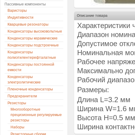
Пассивные компоненты
Варисторы
Описание товара
Индуктивности
Характеристики 
Кварцевые резонаторы
Конденсаторы высоковольтные
Диапазон номина
Конденсаторы керамические
Допустимое откло
Конденсаторы подстроечные
Номинальная мощ
Конденсаторы
полиэтилентерефталатные
Рабочее напряже
Конденсаторы постоянной
Максимально доп
емкости
Конденсаторы
Рабочий диапазо
электролитические
Размеры:
Пленочные конденсаторы
Предохранители
Длина L=3.2 мм
Резисторы
Ширина W=1.6 м
Многооборотные
прецизионные регулируемые
Высота H=0.5 м
резисторы
Ширина контактн
Наборы
Резисторные сборки