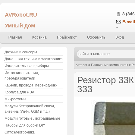
AVRobot.RU
8 (846
E-mail
Умный дом
-
Главная
Корзина
Прайс-лист
Оформить
Вход
Датчики и сенсоры
Домашняя техника и электроника
Каталог
»
Пассивные компоненты
»
Р
Измерительные приборы
Источники питания,
0.25Вт (упаковка 5 шт.) 333
Резистор 33К
преобразователи
Кабели, провода, переходники
333
Корпуса для РЭА
Микросхемы
Модули беспроводной связи,
антенны(Wi-Fi, GSM и т.д.)
Модули готовые / встраиваемые
Наборы для сборки DIY
Оптоэлектроника