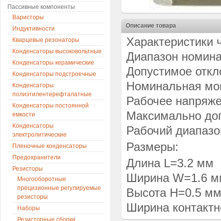
Пассивные компоненты
Варисторы
Описание товара
Индуктивности
Характеристики 
Кварцевые резонаторы
Конденсаторы высоковольтные
Диапазон номина
Конденсаторы керамические
Допустимое откло
Конденсаторы подстроечные
Номинальная мощ
Конденсаторы
полиэтилентерефталатные
Рабочее напряже
Конденсаторы постоянной
Максимально доп
емкости
Конденсаторы
Рабочий диапазо
электролитические
Размеры:
Пленочные конденсаторы
Предохранители
Длина L=3.2 мм
Резисторы
Ширина W=1.6 м
Многооборотные
прецизионные регулируемые
Высота H=0.5 м
резисторы
Ширина контактн
Наборы
Резисторные сборки