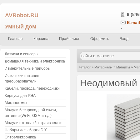
AVRobot.RU
8 (846
E-mail
Умный дом
-
Главная
Корзина
Прайс-лист
Оформить
Вход
Датчики и сенсоры
Домашняя техника и электроника
Каталог
»
Материалы
»
Магниты
»
Маг
Измерительные приборы
Источники питания,
Неодимовый м
преобразователи
Кабели, провода, переходники
Корпуса для РЭА
Микросхемы
Модули беспроводной связи,
антенны(Wi-Fi, GSM и т.д.)
Модули готовые / встраиваемые
Наборы для сборки DIY
Оптоэлектроника