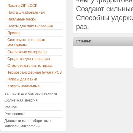
Пакеты ZIP-LOCK
Создают сильные
Паста шлифовальная
Способны удержи
Паяльные маски
раз.
Платы для макетирования
Припои
Светочувствительные
Отзывы:
материалы
Смазочные материалы
Средства для травления
Стеклотекстолит, гетинакс
Термотрансферная бумага PCB
Флюсы для пайки
Хомуты кабельные
Запчасти для бытовой техники
Солнечная энергия
Разное
Распродажа
Динамики малогабаритные,
капсюли, микрофоны