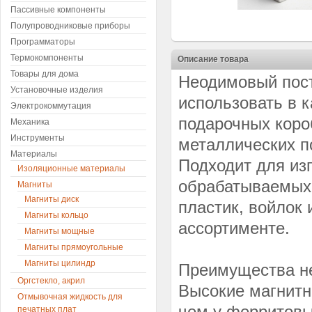
Пассивные компоненты
Полупроводниковые приборы
Программаторы
Термокомпоненты
Описание товара
Товары для дома
Неодимовый пост
Установочные изделия
использовать в 
Электрокоммутация
подарочных коро
Механика
Инструменты
металлических по
Материалы
Подходит для из
Изоляционные материалы
обрабатываемых 
Магниты
Магниты диск
пластик, войлок 
Магниты кольцо
ассортименте.
Магниты мощные
Магниты прямоугольные
Магниты цилиндр
Преимущества н
Оргстекло, акрил
Высокие магнитн
Отмывочная жидкость для
чем у ферритовы
печатных плат