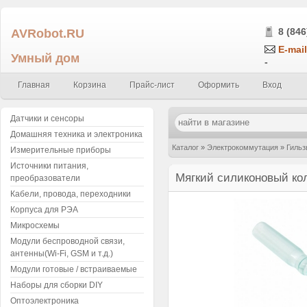
AVRobot.RU
8 (846
E-mail
Умный дом
-
Главная
Корзина
Прайс-лист
Оформить
Вход
Датчики и сенсоры
Домашняя техника и электроника
Каталог
»
Электрокоммутация
»
Гильз
Измерительные приборы
Источники питания,
Мягкий силиконовый кол
преобразователи
Кабели, провода, переходники
Корпуса для РЭА
Микросхемы
Модули беспроводной связи,
антенны(Wi-Fi, GSM и т.д.)
Модули готовые / встраиваемые
Наборы для сборки DIY
Оптоэлектроника