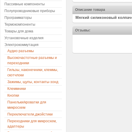
Пассивные компоненты
Описание товара
Полупроводниковые приборы
Мягкий силиконовый колпачо
Программаторы
Термокомпоненты
Отзывы:
Товары для дома
Установочные изделия
Электрокоммутация
Аудио разъемы
Высокочастотные разъемы и
переходники
Гильзы, наконечники, клеммы,
скотчлоки
Зажимы, щупы, контакты-зонд
Клеммники
Кнопки
Панельки/кроватки для
микросхем
Переключатели,джойстики
Переходники для микросхем,
адаптеры