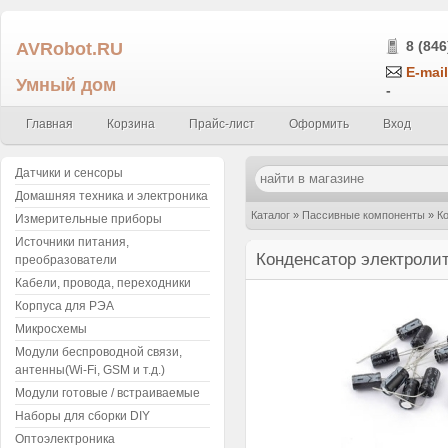
AVRobot.RU
8 (846
E-mail
Умный дом
-
Главная
Корзина
Прайс-лист
Оформить
Вход
Датчики и сенсоры
Домашняя техника и электроника
Каталог
»
Пассивные компоненты
»
К
Измерительные приборы
Источники питания,
Конденсатор электролитический 3.3 м
Конденсатор электролит
преобразователи
Кабели, провода, переходники
Корпуса для РЭА
Микросхемы
Модули беспроводной связи,
антенны(Wi-Fi, GSM и т.д.)
Модули готовые / встраиваемые
Наборы для сборки DIY
Оптоэлектроника