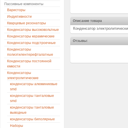
Пассивные компоненты
Варисторы
Индуктивности
Описание товара
Кварцевые резонаторы
Конденсатор электролитически
Конденсаторы высоковольтные
Конденсаторы керамические
Отзывы:
Конденсаторы подстроечные
Конденсаторы
полиэтилентерефталатные
Конденсаторы постоянной
емкости
Конденсаторы
электролитические
конденсаторы алюминиевые
smd
конденсаторы танталовые
smd
конденсаторы танталовые
выводные
конденсаторы биполярные
Наборы