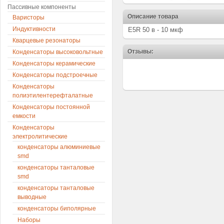
Пассивные компоненты
Описание товара
Варисторы
Индуктивности
E5R 50 в - 10 мкф
Кварцевые резонаторы
Отзывы:
Конденсаторы высоковольтные
Конденсаторы керамические
Конденсаторы подстроечные
Конденсаторы
полиэтилентерефталатные
Конденсаторы постоянной
емкости
Конденсаторы
электролитические
конденсаторы алюминиевые
smd
конденсаторы танталовые
smd
конденсаторы танталовые
выводные
конденсаторы биполярные
Наборы