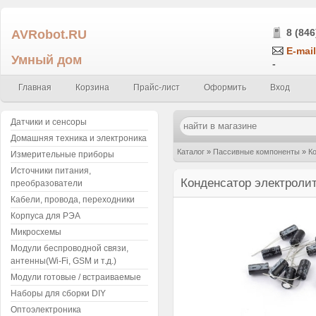
AVRobot.RU
8 (846
E-mail
Умный дом
-
Главная
Корзина
Прайс-лист
Оформить
Вход
Датчики и сенсоры
Домашняя техника и электроника
Каталог
»
Пассивные компоненты
»
К
Измерительные приборы
Источники питания,
Конденсатор электролитический 10 м
Конденсатор электроли
преобразователи
Кабели, провода, переходники
Корпуса для РЭА
Микросхемы
Модули беспроводной связи,
антенны(Wi-Fi, GSM и т.д.)
Модули готовые / встраиваемые
Наборы для сборки DIY
Оптоэлектроника