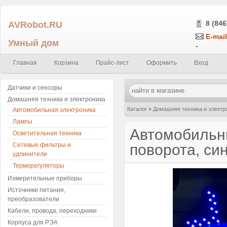
AVRobot.RU
8 (846
E-mail
Умный дом
-
Главная
Корзина
Прайс-лист
Оформить
Вход
Датчики и сенсоры
Домашняя техника и электроника
Каталог
»
Домашняя техника и электр
Автомобильная электроника
Лампы
14 SMD 1210, 55*40мм
Автомобильны
Осветительная техника
Сетевые фильтры и
поворота, си
удлинители
Терморегуляторы
Измерительные приборы
Источники питания,
преобразователи
Кабели, провода, переходники
Корпуса для РЭА