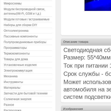
Микросхемы
Модули беспроводной связи,
антенны(Wi-Fi, GSM и т.д.)
Модули готовые / встраиваемые
Наборы для сборки DIY
Оптоэлектроника
Пассивные компоненты
Описание товара
Полупроводниковые приборы
Программаторы
Светодиодная сб
Термокомпоненты
Размер: 55*40м
Товары для дома
Ток при питании 1
Установочные изделия
Электрокоммутация
Срок службы - бо
Механика
Может использов
Инструменты
Материалы
автомобиля на зе
Запчасти для бытовой техники
систем подсветки
Солнечная энергия
Разное
Изображения
Распродажа