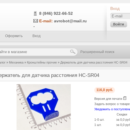
Вход
8 (846) 922-66-52
E-mail:
avrobot@mail.ru
-
Оформить
Вход
Расширенный поиск
алог
»
Механика
»
Кронштейны прочие
»
Держатель для датчика расстояния HC-SR04
ержатель для датчика расстояния HC-SR04
116,0 руб.
Версия для печати
Задать вопрос о товар
Уведомить о поступлен
Скидки
1-0 шт.
за 0,0 ру
1 шт.
за 0,0 ру