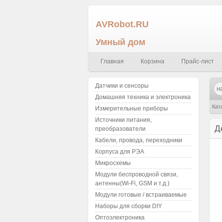
AVRobot.RU
Умный дом
Главная
Корзина
Прайс-лист
Датчики и сенсоры
Домашняя техника и электроника
Кат
Измерительные приборы
Источники питания,
Д
преобразователи
Кабели, провода, переходники
Корпуса для РЭА
Микросхемы
Модули беспроводной связи,
антенны(Wi-Fi, GSM и т.д.)
Модули готовые / встраиваемые
Наборы для сборки DIY
Оптоэлектроника