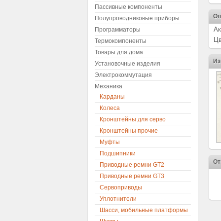
Пассивные компоненты
Оп
Полупроводниковые приборы
Ак
Программаторы
Цв
Термокомпоненты
Товары для дома
Из
Установочные изделия
Электрокоммутация
Механика
Карданы
Колеса
Кронштейны для серво
Кронштейны прочие
Муфты
Подшипники
От
Приводные ремни GT2
Приводные ремни GT3
Сервоприводы
Уплотнители
Шасси, мобильные платформы