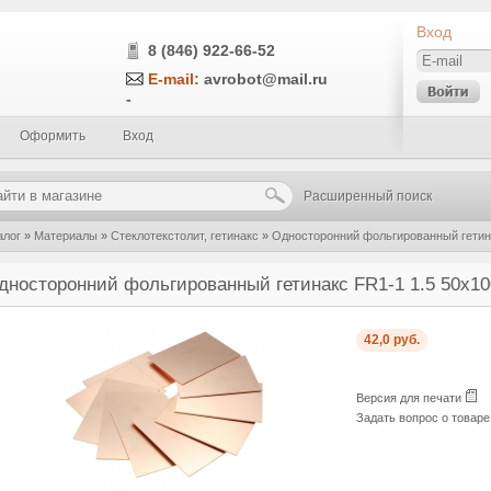
Вход
8 (846) 922-66-52
E-mail:
avrobot@mail.ru
-
Оформить
Вход
Расширенный поиск
алог
»
Материалы
»
Стеклотекстолит, гетинакс
»
Односторонний фольгированный гетина
дносторонний фольгированный гетинакс FR1-1 1.5 50х10
42,0 руб.
Версия для печати
Задать вопрос о товар