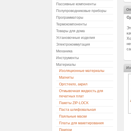
Пассивные компоненты
Оп
Полупроводниковые приборы
Од
Программаторы
Термокомпоненты
Эт
Товары для дома
ка
Установочные изделия
Хо
не
Электрокоммутация
са
Механика
Инструменты
Материалы
Из
Изоляционные материалы
Магниты
Оргстекло, акрил
Отмывочная жидкость для
печатных плат
Пакеты ZIP-LOCK
Паста шлифовальная
Паяльные маски
Платы для макетирования
Припои