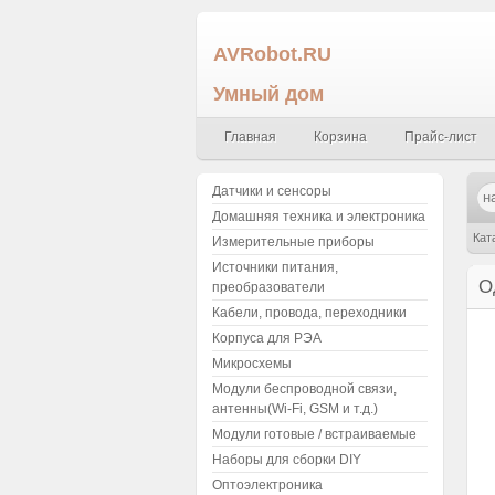
AVRobot.RU
Умный дом
Главная
Корзина
Прайс-лист
Датчики и сенсоры
Домашняя техника и электроника
Кат
Измерительные приборы
Источники питания,
О
преобразователи
Кабели, провода, переходники
Корпуса для РЭА
Микросхемы
Модули беспроводной связи,
антенны(Wi-Fi, GSM и т.д.)
Модули готовые / встраиваемые
Наборы для сборки DIY
Оптоэлектроника