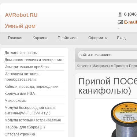
AVRobot.RU
8 (846
E-mail
Умный дом
-
Главная
Корзина
Прайс-лист
Оформить
Вход
Датчики и сенсоры
Домашняя техника и электроника
Каталог
»
Материалы
»
Припои
»
Прип
Измерительные приборы
Источники питания,
Припой ПОС61
преобразователи
Кабели, провода, переходники
канифолью)
Корпуса для РЭА
Микросхемы
Модули беспроводной связи,
антенны(Wi-Fi, GSM и т.д.)
Модули готовые / встраиваемые
Наборы для сборки DIY
Оптоэлектроника