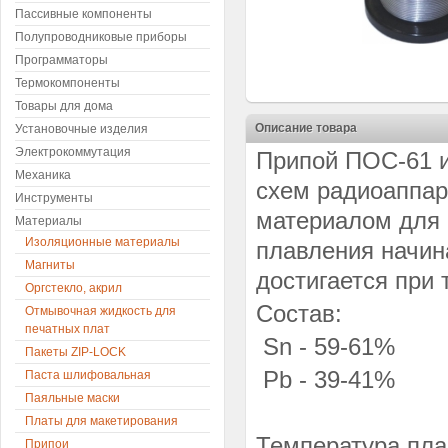
Пассивные компоненты
Полупроводниковые приборы
Программаторы
Термокомпоненты
Товары для дома
Описание товара
Установочные изделия
Электрокоммутация
Припой ПОС-61 и
Механика
схем радиоаппар
Инструменты
материалом для 
Материалы
Изоляционные материалы
плавления начин
Магниты
достигается при 
Оргстекло, акрил
Состав:
Отмывочная жидкость для
печатных плат
Sn - 59-61%
Пакеты ZIP-LOCK
Pb - 39-41%
Паста шлифовальная
Паяльные маски
Платы для макетирования
Температура пла
Припои