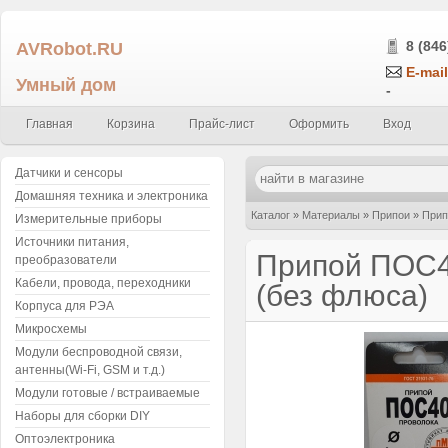
AVRobot.RU
8 (846
E-mail
Умный дом
-
Главная
Корзина
Прайс-лист
Оформить
Вход
Датчики и сенсоры
Домашняя техника и электроника
Каталог
»
Материалы
»
Припои
»
Прип
Измерительные приборы
Источники питания,
Припой ПОС40
преобразователи
Кабели, провода, переходники
(без флюса)
Корпуса для РЭА
Микросхемы
Модули беспроводной связи,
антенны(Wi-Fi, GSM и т.д.)
Модули готовые / встраиваемые
Наборы для сборки DIY
Оптоэлектроника