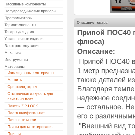
Пассивные компоненты
Полупроводниковые приборы
Программаторы
Описание товара
Термокомпоненты
Припой ПОС40 п
Товары для дома
Установочные изделия
флюса)
Электрокоммутация
Описание:
Механика
Припой ПОС40 в
Инструменты
Материалы
1 метр предназн
Изоляционные материалы
также деталей и
Магниты
Оргстекло, акрил
Благодаря темпе
Отмывочная жидкость для
надежное соедин
печатных плат
— остальное. Не
Пакеты ZIP-LOCK
Паста шлифовальная
его с различным
Паяльные маски
"Внешний вид то
Платы для макетирования
Припои