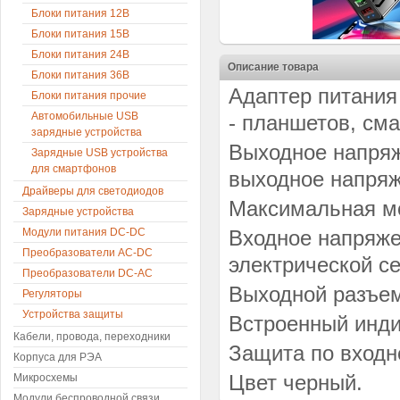
Блоки питания 12В
Блоки питания 15В
Блоки питания 24В
Описание товара
Блоки питания 36В
Адаптер питания
Блоки питания прочие
Автомобильные USB
- планшетов, сма
зарядные устройства
Выходное напряже
Зарядные USB устройства
для смартфонов
выходное напряж
Драйверы для светодиодов
Максимальная мо
Зарядные устройства
Модули питания DC-DC
Входное напряжен
Преобразователи AC-DC
электрической с
Преобразователи DC-AC
Выходной разъем 
Регуляторы
Устройства защиты
Встроенный инди
Кабели, провода, переходники
Защита по входн
Корпуса для РЭА
Цвет черный.
Микросхемы
Модули беспроводной связи,