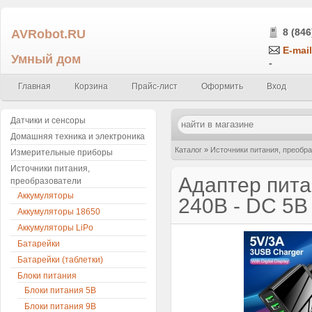
AVRobot.RU
8 (846
E-mail
Умный дом
-
Главная
Корзина
Прайс-лист
Оформить
Вход
Датчики и сенсоры
Домашняя техника и электроника
Каталог
»
Источники питания, преобр
Измерительные приборы
Источники питания,
устройство AC 100-240В - DC 5В 3А т
Адаптер пита
преобразователи
Аккумуляторы
240В - DC 5В
Аккумуляторы 18650
Аккумуляторы LiPo
Батарейки
Батарейки (таблетки)
Блоки питания
Блоки питания 5В
Блоки питания 9В