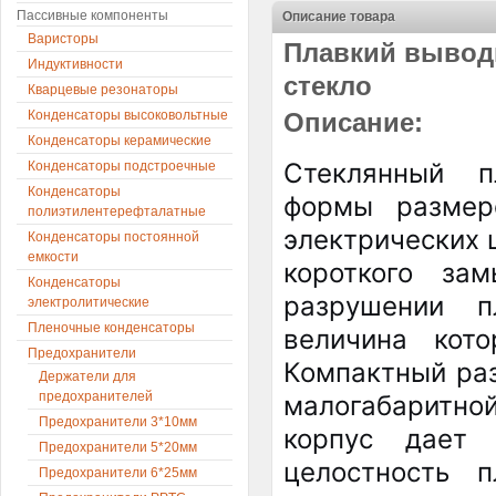
Пассивные компоненты
Описание товара
Варисторы
Плавкий выводн
Индуктивности
стекло
Кварцевые резонаторы
Конденсаторы высоковольтные
Описание:
Конденсаторы керамические
Стеклянный п
Конденсаторы подстроечные
Конденсаторы
формы размер
полиэтилентерефталатные
электрических 
Конденсаторы постоянной
емкости
короткого за
Конденсаторы
разрушении п
электролитические
Пленочные конденсаторы
величина кото
Предохранители
Компактный раз
Держатели для
предохранителей
малогабаритн
Предохранители 3*10мм
корпус дает 
Предохранители 5*20мм
целостность 
Предохранители 6*25мм