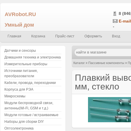
AVRobot.RU
8 (846
E-mail
Умный дом
-
Главная
Корзина
Прайс-лист
Оформить
Вход
Датчики и сенсоры
Домашняя техника и электроника
Каталог
»
Пассивные компоненты
»
П
Измерительные приборы
Источники питания,
стекло
Плавкий выво
преобразователи
Кабели, провода, переходники
мм, стекло
Корпуса для РЭА
Микросхемы
Модули беспроводной связи,
антенны(Wi-Fi, GSM и т.д.)
Модули готовые / встраиваемые
Наборы для сборки DIY
Оптоэлектроника