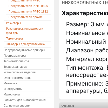
Предохранители PPTC
низковольтных ц
Предохранители PPTC 0805
Характеристик
Предохранители PPTC 1812
Предохранители прочие
Размер: 3 мм 
Резисторы
Резонаторы, генераторы и
Номинальное 
фильтры
Термисторы
Номинальный т
Энкодеры для аудиотехники
Диапазон рабо
Полупроводниковые приборы
Программаторы
Материал корп
Термокомпоненты
Тип монтажа: 
Товары для дома
Установочные изделия
непосредствен
Электрокоммутация
Применение: З
Механика
Инструменты
аппаратуры, б
Материалы
Запчасти для бытовой техники
Солнечная энергия
Отзывы: