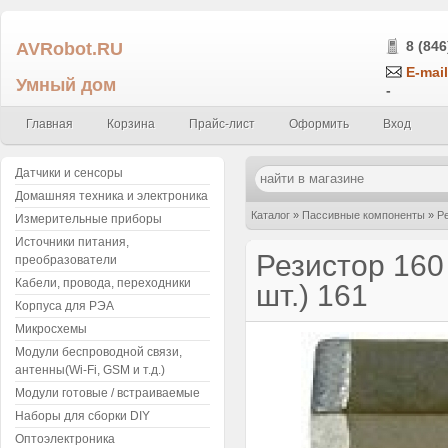
AVRobot.RU
8 (846
E-mail
Умный дом
-
Главная
Корзина
Прайс-лист
Оформить
Вход
Датчики и сенсоры
Домашняя техника и электроника
Каталог
»
Пассивные компоненты
»
Р
Измерительные приборы
Источники питания,
0.25Вт (упаковка 5 шт.) 161
Резистор 160
преобразователи
Кабели, провода, переходники
шт.) 161
Корпуса для РЭА
Микросхемы
Модули беспроводной связи,
антенны(Wi-Fi, GSM и т.д.)
Модули готовые / встраиваемые
Наборы для сборки DIY
Оптоэлектроника