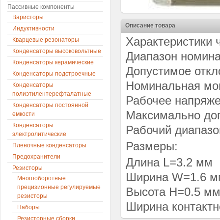
Пассивные компоненты
Варисторы
Описание товара
Индуктивности
Характеристики 
Кварцевые резонаторы
Конденсаторы высоковольтные
Диапазон номина
Конденсаторы керамические
Допустимое откло
Конденсаторы подстроечные
Номинальная мощ
Конденсаторы
полиэтилентерефталатные
Рабочее напряже
Конденсаторы постоянной
Максимально доп
емкости
Конденсаторы
Рабочий диапазо
электролитические
Размеры:
Пленочные конденсаторы
Предохранители
Длина L=3.2 мм
Резисторы
Ширина W=1.6 м
Многооборотные
прецизионные регулируемые
Высота H=0.5 м
резисторы
Ширина контактн
Наборы
Резисторные сборки