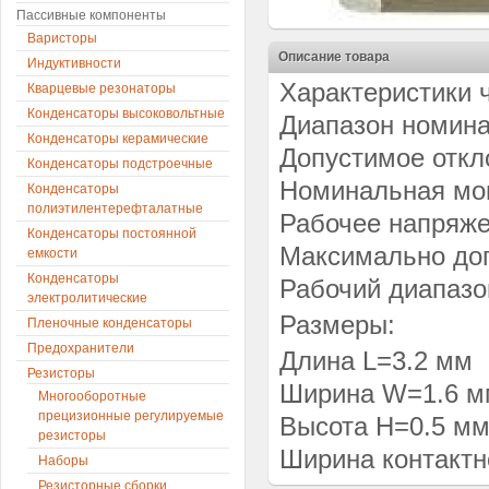
Пассивные компоненты
Варисторы
Описание товара
Индуктивности
Характеристики 
Кварцевые резонаторы
Конденсаторы высоковольтные
Диапазон номина
Конденсаторы керамические
Допустимое откло
Конденсаторы подстроечные
Номинальная мощ
Конденсаторы
полиэтилентерефталатные
Рабочее напряже
Конденсаторы постоянной
Максимально доп
емкости
Конденсаторы
Рабочий диапазо
электролитические
Размеры:
Пленочные конденсаторы
Предохранители
Длина L=3.2 мм
Резисторы
Ширина W=1.6 м
Многооборотные
прецизионные регулируемые
Высота H=0.5 м
резисторы
Ширина контактн
Наборы
Резисторные сборки