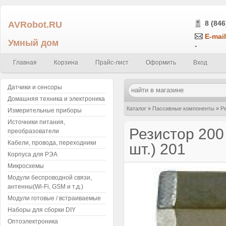
AVRobot.RU
8 (846
E-mail
Умный дом
-
Главная
Корзина
Прайс-лист
Оформить
Вход
Датчики и сенсоры
Домашняя техника и электроника
Каталог
»
Пассивные компоненты
»
Р
Измерительные приборы
Источники питания,
0.25Вт (упаковка 5 шт.) 201
Резистор 200
преобразователи
Кабели, провода, переходники
шт.) 201
Корпуса для РЭА
Микросхемы
Модули беспроводной связи,
антенны(Wi-Fi, GSM и т.д.)
Модули готовые / встраиваемые
Наборы для сборки DIY
Оптоэлектроника