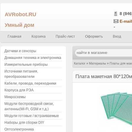
AVRobot.RU
8 (846
E-mail
Умный дом
-
Главная
Корзина
Прайс-лист
Оформить
Вход
Датчики и сенсоры
Домашняя техника и электроника
Каталог
»
Материалы
»
Платы для ма
Измерительные приборы
Источники питания,
Плата макетная 80*120м
преобразователи
Кабели, провода, переходники
Корпуса для РЭА
Микросхемы
Модули беспроводной связи,
антенны(Wi-Fi, GSM и т.д.)
Модули готовые / встраиваемые
Наборы для сборки DIY
Оптоэлектроника