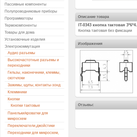
Пассивные компоненты
Полупроводниковые приборы
Описание товара
Программаторы
IT-0343 кнопка тактовая 3*6*4
Термокомпоненты
Кнопка тактовая без фиксации
Товары для дома
Установочные изделия
Изображения
Электрокоммутация
Аудио разъемы
Высокочастотные разъемы и
переходники
Гильзы, наконечники, клеммы,
скотчлоки
Зажимы, щупы, контакты-зонд
Клеммники
Кнопки
Отзывы:
Кнопки тактовые
Панельки/кроватки для
микросхем
Переключатели,джойстики
Переходники для микросхем,