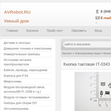
AVRobot.RU
8 (846
E-mail
Умный дом
-
Главная
Корзина
Прайс-лист
Оформить
Вход
Датчики и сенсоры
Домашняя техника и электроника
Каталог
»
Электрокоммутация
»
Кнопк
Измерительные приборы
Источники питания,
Кнопка тактовая IT-0343
преобразователи
Кабели, провода, переходники
Корпуса для РЭА
Микросхемы
Модули беспроводной связи,
антенны(Wi-Fi, GSM и т.д.)
Модули готовые / встраиваемые
Наборы для сборки DIY
Оптоэлектроника