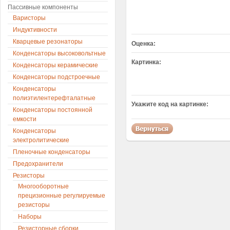
Пассивные компоненты
Варисторы
Индуктивности
Кварцевые резонаторы
Оценка:
Конденсаторы высоковольтные
Картинка:
Конденсаторы керамические
Конденсаторы подстроечные
Конденсаторы
полиэтилентерефталатные
Укажите код на картинке:
Конденсаторы постоянной
емкости
Конденсаторы
электролитические
Пленочные конденсаторы
Предохранители
Резисторы
Многооборотные
прецизионные регулируемые
резисторы
Наборы
Резисторные сборки