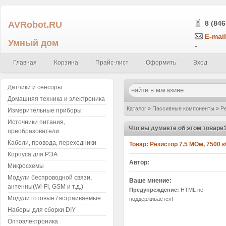
AVRobot.RU
8 (846
E-mail
Умный дом
-
Главная
Корзина
Прайс-лист
Оформить
Вход
Датчики и сенсоры
Домашняя техника и электроника
Каталог
»
Пассивные компоненты
»
Р
Измерительные приборы
Источники питания,
±1%, smd0805 (упаковка 5шт.) 755
»
Н
Что вы думаете об этом товаре
преобразователи
Кабели, провода, переходники
Товар:
Резистор 7.5 МОм, 7500 к
Корпуса для РЭА
Автор:
Микросхемы
Модули беспроводной связи,
Ваше мнение:
антенны(Wi-Fi, GSM и т.д.)
Предупреждение:
HTML не
Модули готовые / встраиваемые
поддерживается!
Наборы для сборки DIY
Оптоэлектроника