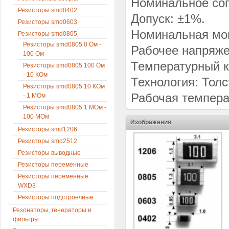
Номинальное соп
Резисторы smd0402
Допуск: ±1%.
Резисторы smd0603
Номинальная мощ
Резисторы smd0805
Резисторы smd0805 0 Ом -
Рабочее напряже
100 Ом
Температурный к
Резисторы smd0805 100 Ом
- 10 КОм
Технология: Тол
Резисторы smd0805 10 КОм
Рабочая температ
- 1 МОм
Резисторы smd0805 1 МОм -
100 МОм
Изображения
Резисторы smd1206
Резисторы smd2512
Резисторы выводные
Резисторы переменные
Резисторы переменные
WXD3
Резисторы подстроечные
Резонаторы, генераторы и
фильтры