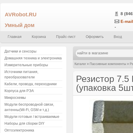
AVRobot.RU
8 (846
E-mail
Умный дом
-
Главная
Корзина
Прайс-лист
Оформить
Вход
Датчики и сенсоры
Домашняя техника и электроника
Каталог
»
Пассивные компоненты
»
Р
Измерительные приборы
Источники питания,
±1%, smd0805 (упаковка 5шт.) 755
Резистор 7.5
преобразователи
Кабели, провода, переходники
(упаковка 5шт
Корпуса для РЭА
Микросхемы
Модули беспроводной связи,
антенны(Wi-Fi, GSM и т.д.)
Модули готовые / встраиваемые
Наборы для сборки DIY
Оптоэлектроника