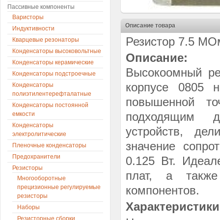
Пассивные компоненты
Варисторы
Описание товара
Индуктивности
Резистор 7.5 МО
Кварцевые резонаторы
Конденсаторы высоковольтные
Описание:
Конденсаторы керамические
Высокоомный ре
Конденсаторы подстроечные
корпусе 0805 
Конденсаторы
полиэтилентерефталатные
повышенной то
Конденсаторы постоянной
подходящим д
емкости
Конденсаторы
устройств, дел
электролитические
значение сопро
Пленочные конденсаторы
Предохранители
0.125 Вт. Идеа
Резисторы
плат, а такж
Многооборотные
прецизионные регулируемые
компонентов.
резисторы
Характеристики
Наборы
Резисторные сборки