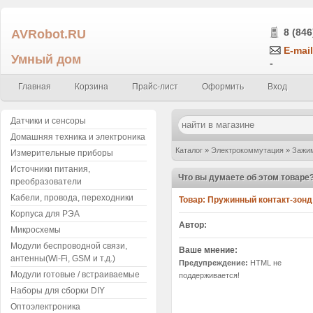
AVRobot.RU
8 (846
E-mail
Умный дом
-
Главная
Корзина
Прайс-лист
Оформить
Вход
Датчики и сенсоры
Домашняя техника и электроника
Каталог
»
Электрокоммутация
»
Зажим
Измерительные приборы
Источники питания,
диаметр 2.02/1.7мм, давление пружин
Что вы думаете об этом товаре
преобразователи
Кабели, провода, переходники
Товар:
Пружинный контакт-зонд P
Корпуса для РЭА
Автор:
Микросхемы
Модули беспроводной связи,
Ваше мнение:
антенны(Wi-Fi, GSM и т.д.)
Предупреждение:
HTML не
Модули готовые / встраиваемые
поддерживается!
Наборы для сборки DIY
Оптоэлектроника