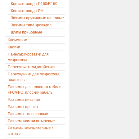
Контакт-зонды P160/R160
Контакт-зонды PH
Зажимы пружинные цанговые
Зажимы типа крокодил
Щупы приборные
Клеммники
Кнопки
Панельки/кроватки для
микросхем
Переключатели,джойстики
Переходники для микросхем,
адаптеры
Разъемы для плоского кабеля
FFC/FPC, плоский кабель
Разъемы питания
Разъемы прочие
Разъемы телефонные
Разъемы/вилки штыревые
Разьемы компьютерные /
сетевые