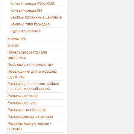
Контакт-зонды P160/R160
Контакт-зонды PH
Зажимы пружинные цанговые
Зажимы типа крокодил
Щупы приборные
Клеммники
Кнопки
Панельки/кроватки для
микросхем
Переключатели,джойстики
Переходники для микросхем,
адаптеры
Разъемы для плоского кабеля
FFC/FPC, плоский кабель
Разъемы питания
Разъемы прочие
Разъемы телефонные
Разъемы/вилки штыревые
Разьемы компьютерные /
сетевые