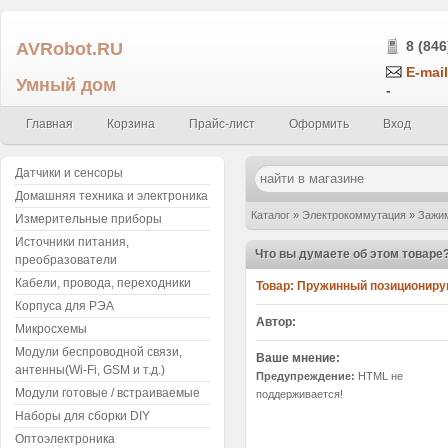
AVRobot.RU
8 (846
E-mail
Умный дом
-
Главная
Корзина
Прайс-лист
Оформить
Вход
Датчики и сенсоры
Домашняя техника и электроника
Каталог
»
Электрокоммутация
»
Зажим
Измерительные приборы
Источники питания,
зонд GP-2TL 5.0 мм (длина 64мм)
»
Н
Что вы думаете об этом товаре
преобразователи
Кабели, провода, переходники
Товар:
Пружинный позиционирую
Корпуса для РЭА
Автор:
Микросхемы
Модули беспроводной связи,
Ваше мнение:
антенны(Wi-Fi, GSM и т.д.)
Предупреждение:
HTML не
Модули готовые / встраиваемые
поддерживается!
Наборы для сборки DIY
Оптоэлектроника