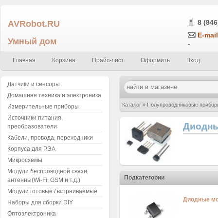
AVRobot.RU
8 (846
E-mail
Умный дом
-
Главная
Корзина
Прайс-лист
Оформить
Вход
Датчики и сенсоры
Домашняя техника и электроника
Каталог
»
Полупроводниковые прибор
Измерительные приборы
Источники питания,
Диодны
преобразователи
Кабели, провода, переходники
Корпуса для РЭА
Микросхемы
Модули беспроводной связи,
Подкатегории
антенны(Wi-Fi, GSM и т.д.)
Модули готовые / встраиваемые
Диодные м
Наборы для сборки DIY
Оптоэлектроника