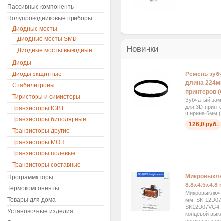
Пассивные компоненты
Полупроводниковые приборы
Диодные мосты
Диодные мосты SMD
Новинки
Диодные мосты выводные
Диоды
Ремень зуб
Диоды защитные
длина 224м
Стабилитроны
принтеров (
Тиристоры и симисторы
Зубчатый за
для 3D-принт
Транзисторы IGBT
ширина 6мм (ш
Транзисторы биполярные
126,0 руб.
Транзисторы другие
Транзисторы МОП
Транзисторы полевые
Транзисторы составные
Микровыкл
Программаторы
8.8x4.5x4.8
Термокомпоненты
Микровыключа
Товары для дома
мм, SK-12D0
SK12D07VG4 
Установочные изделия
концевой вык
предназначен