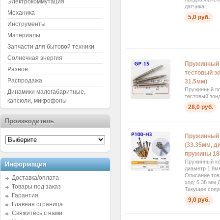
Электрокоммутация
датчика...
Механика
5,0 руб.
Инструменты
Материалы
Запчасти для бытовой техники
Солнечная энергия
Пружинный 
Разное
тестовый зо
Распродажа
31.5мм)
Пружинный п
Динамики малогабаритные,
тестовый зон
капсюли, микрофоны
28,0 руб.
Производитель
Пружинный 
(33.35мм, д
пружины 18
Пружинный ко
Информация
диаметр 1.8м
Описание тов
Доставка/оплата
ход: 6.38 мм 
Товары под заказ
Текущее сопр
Гарантия
9,0 руб.
Главная страница
Свяжитесь с нами