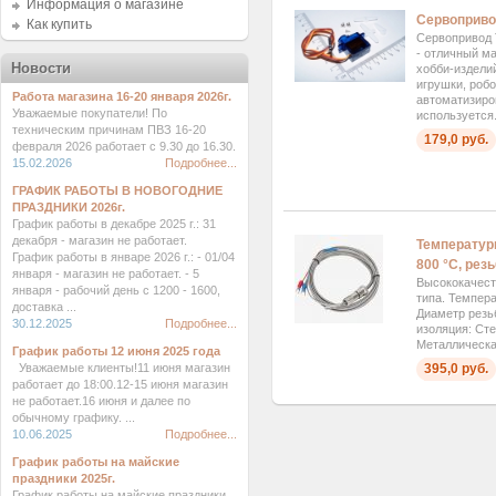
Информация о магазине
Сервоприво
Как купить
Сервопривод
- отличный м
Новости
хобби-изделий
игрушки, роб
Работа магазина 16-20 января 2026г.
автоматизиро
Уважаемые покупатели! По
используется.
техническим причинам ПВЗ 16-20
179,0 руб.
февраля 2026 работает с 9.30 до 16.30.
15.02.2026
Подробнее...
ГРАФИК РАБОТЫ В НОВОГОДНИЕ
ПРАЗДНИКИ 2026г.
График работы в декабре 2025 г.: 31
декабря - магазин не работает.
Температурн
График работы в январе 2026 г.: - 01/04
800 °C, рез
января - магазин не работает. - 5
Высококачест
января - рабочий день с 1200 - 1600,
типа. Темпера
доставка ...
Диаметр резь
30.12.2025
Подробнее...
изоляция: Сте
Металлическая
График работы 12 июня 2025 года
395,0 руб.
Уважаемые клиенты!11 июня магазин
работает до 18:00.12-15 июня магазин
не работает.16 июня и далее по
обычному графику. ...
10.06.2025
Подробнее...
График работы на майские
праздники 2025г.
График работы на майские праздники