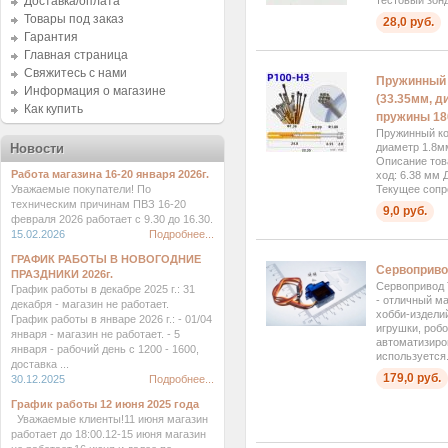
Доставка/оплата
тестовый зон
Товары под заказ
28,0 руб.
Гарантия
Главная страница
Свяжитесь с нами
Пружинный 
Информация о магазине
(33.35мм, д
Как купить
пружины 18
Пружинный ко
Новости
диаметр 1.8м
Описание тов
Работа магазина 16-20 января 2026г.
ход: 6.38 мм 
Уважаемые покупатели! По
Текущее сопр
техническим причинам ПВЗ 16-20
9,0 руб.
февраля 2026 работает с 9.30 до 16.30.
15.02.2026
Подробнее...
ГРАФИК РАБОТЫ В НОВОГОДНИЕ
Сервоприво
ПРАЗДНИКИ 2026г.
Сервопривод
График работы в декабре 2025 г.: 31
- отличный м
декабря - магазин не работает.
хобби-изделий
График работы в январе 2026 г.: - 01/04
игрушки, роб
января - магазин не работает. - 5
автоматизиро
января - рабочий день с 1200 - 1600,
используется.
доставка ...
179,0 руб.
30.12.2025
Подробнее...
График работы 12 июня 2025 года
Уважаемые клиенты!11 июня магазин
работает до 18:00.12-15 июня магазин