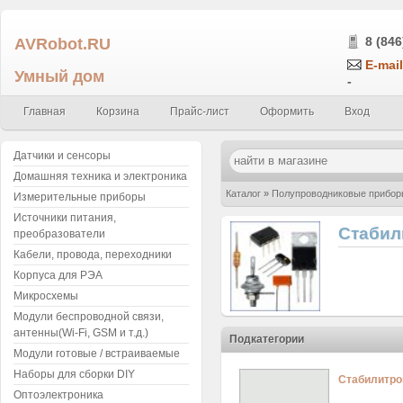
AVRobot.RU
8 (846
E-mail
Умный дом
-
Главная
Корзина
Прайс-лист
Оформить
Вход
Датчики и сенсоры
Домашняя техника и электроника
Каталог
»
Полупроводниковые прибор
Измерительные приборы
Источники питания,
Стабил
преобразователи
Кабели, провода, переходники
Корпуса для РЭА
Микросхемы
Модули беспроводной связи,
антенны(Wi-Fi, GSM и т.д.)
Подкатегории
Модули готовые / встраиваемые
Наборы для сборки DIY
Стабилитро
Оптоэлектроника