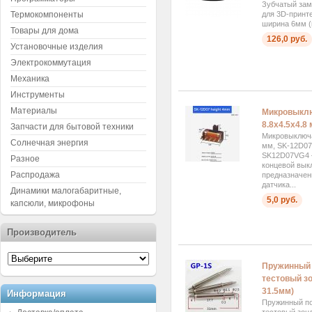
Зубчатый за
Термокомпоненты
для 3D-принт
ширина 6мм (ш
Товары для дома
126,0 руб.
Установочные изделия
Электрокоммутация
Механика
Инструменты
Материалы
Микровыкл
8.8x4.5x4.8
Запчасти для бытовой техники
Микровыключа
Солнечная энергия
мм, SK-12D0
SK12D07VG4 
Разное
концевой вык
Распродажа
предназначен
датчика...
Динамики малогабаритные,
5,0 руб.
капсюли, микрофоны
Производитель
Пружинный 
тестовый зо
31.5мм)
Информация
Пружинный п