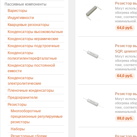
Резистор в
Пассивные компоненты
Могут использ
Варисторы
обогрева обо
токе, соотве
Индуктивности
номинальной..
Кварцевые резонаторы
64,0 руб.
Конденсаторы высоковольтные
Конденсаторы керамические
Конденсаторы подстроечные
Резистор вы
SQP, цемен
Конденсаторы
Могут использ
полиэтилентерефталатные
обогрева обо
токе, соотве
Конденсаторы постоянной
номинальной..
емкости
64,0 руб.
Конденсаторы
электролитические
Пленочные конденсаторы
Резистор в
Предохранители
Могут использ
обогрева обо
Резисторы
токе, соотве
Многооборотные
номинальной..
прецизионные регулируемые
88,0 руб.
резисторы
Наборы
Резисторные сборки
Резистор в