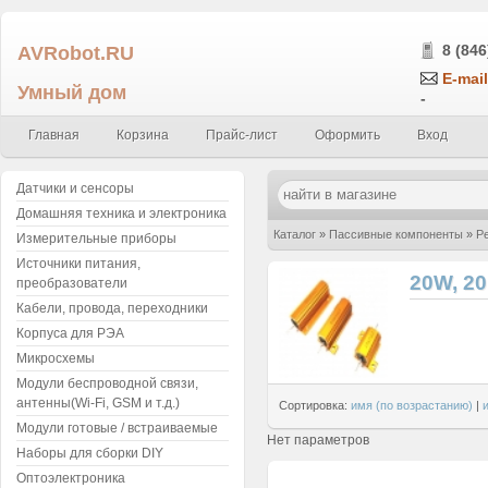
AVRobot.RU
8 (846
E-mail
Умный дом
-
Главная
Корзина
Прайс-лист
Оформить
Вход
Датчики и сенсоры
Домашняя техника и электроника
Каталог
»
Пассивные компоненты
»
Р
Измерительные приборы
Источники питания,
20W, 20
преобразователи
Кабели, провода, переходники
Корпуса для РЭА
Микросхемы
Модули беспроводной связи,
антенны(Wi-Fi, GSM и т.д.)
Сортировка:
имя (по возрастанию)
|
Модули готовые / встраиваемые
Нет параметров
Наборы для сборки DIY
Оптоэлектроника