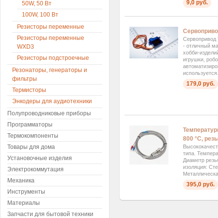
9,0 руб.
50W, 50 Вт
100W, 100 Вт
Резисторы переменные
Сервоприво
Резисторы переменные
Сервопривод
- отличный м
WXD3
хобби-изделий
Резисторы подстроечные
игрушки, роб
автоматизиро
Резонаторы, генераторы и
используется.
фильтры
179,0 руб.
Термисторы
Энкодеры для аудиотехники
Полупроводниковые приборы
Программаторы
Температурн
Термокомпоненты
800 °C, рез
Товары для дома
Высококачест
типа. Темпера
Установочные изделия
Диаметр резь
изоляция: Сте
Электрокоммутация
Металлическая
Механика
395,0 руб.
Инструменты
Материалы
Запчасти для бытовой техники