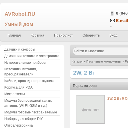
AVRobot.RU
8 (846
E-mail
Умный дом
-
Главная
Корзина
Прайс-лист
Оформить
Вход
Датчики и сенсоры
Домашняя техника и электроника
Каталог
»
Пассивные компоненты
»
Р
Измерительные приборы
Источники питания,
2W, 2 Вт
преобразователи
Кабели, провода, переходники
Подкатегории
Корпуса для РЭА
Микросхемы
2W, 2 Вт 0 О
Модули беспроводной связи,
антенны(Wi-Fi, GSM и т.д.)
Модули готовые / встраиваемые
Наборы для сборки DIY
Оптоэлектроника