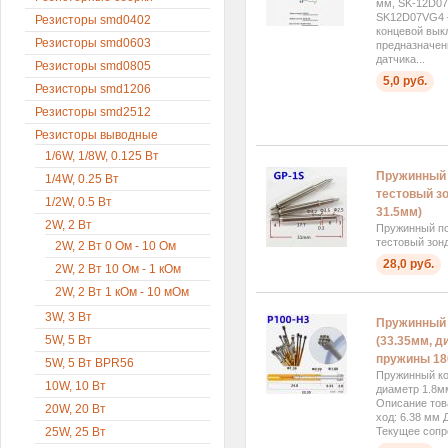
мм, SK-12D0
SK12D07VG4 
Резисторы smd0402
концевой вык
Резисторы smd0603
предназначен
датчика...
Резисторы smd0805
5,0 руб.
Резисторы smd1206
Резисторы smd2512
Резисторы выводные
1/6W, 1/8W, 0.125 Вт
Пружинный 
1/4W, 0.25 Вт
тестовый зо
1/2W, 0.5 Вт
31.5мм)
2W, 2 Вт
Пружинный п
тестовый зон
2W, 2 Вт 0 Ом - 10 Ом
28,0 руб.
2W, 2 Вт 10 Ом - 1 кОм
2W, 2 Вт 1 кОм - 10 мОм
3W, 3 Вт
Пружинный 
5W, 5 Вт
(33.35мм, д
пружины 18
5W, 5 Вт BPR56
Пружинный ко
10W, 10 Вт
диаметр 1.8м
Описание тов
20W, 20 Вт
ход: 6.38 мм 
25W, 25 Вт
Текущее сопр