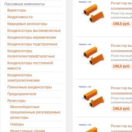
Резистор вы
Пассивные компоненты
алюминиев
Варисторы
Резистор выв
Индуктивности
алюминиевый
Кварцевые резонаторы
198,0 руб.
Конденсаторы высоковольтные
Конденсаторы керамические
Конденсаторы подстроечные
Резистор вы
Конденсаторы
алюминиев
Резистор выв
полиэтилентерефталатные
алюминиевый
Конденсаторы постоянной
198,0 руб.
емкости
Конденсаторы
электролитические
Пленочные конденсаторы
Резистор вы
алюминиев
Предохранители
Резистор выв
Резисторы
алюминиевый
Многооборотные
198,0 руб.
прецизионные регулируемые
резисторы
Наборы
Резистор вы
Резисторные сборки
алюминиев