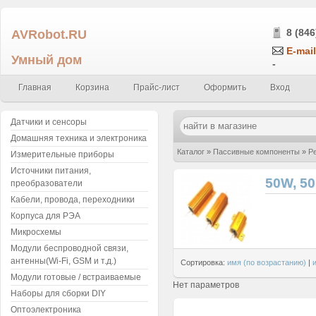
AVRobot.RU
8 (846
E-mail
Умный дом
-
Главная
Корзина
Прайс-лист
Оформить
Вход
Датчики и сенсоры
Домашняя техника и электроника
Каталог
»
Пассивные компоненты
»
Р
Измерительные приборы
Источники питания,
50W, 50
преобразователи
Кабели, провода, переходники
Корпуса для РЭА
Микросхемы
Модули беспроводной связи,
антенны(Wi-Fi, GSM и т.д.)
Сортировка:
имя (по возрастанию)
|
Модули готовые / встраиваемые
Нет параметров
Наборы для сборки DIY
Оптоэлектроника