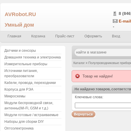
AVRobot.RU
8 (846
E-mail
Умный дом
-
Главная
Корзина
Прайс-лист
Оформить
Вход
Датчики и сенсоры
Домашняя техника и электроника
Каталог
»
Полупроводниковые прибор
Измерительные приборы
Источники питания,
преобразователи
Товар не найден!
Кабели, провода, переходники
Не найдено товаров, соответст
Корпуса для РЭА
Микросхемы
Ключевые слова:
Воспользуйтесь поиском!
Модули беспроводной связи,
антенны(Wi-Fi, GSM и т.д.)
Модули готовые / встраиваемые
Наборы для сборки DIY
Оптоэлектроника