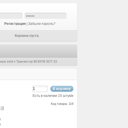
Регистрация
|
Забыли пароль?
Корзина пуста.
рные smd
»
Транзистор BC847B SOT-23
Есть в наличии 15 штук/и
Код товара: 119
е
б.
б.