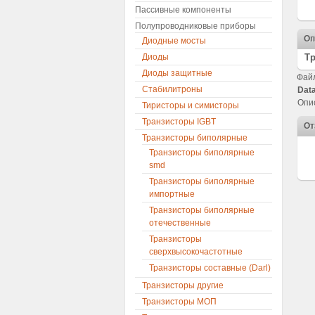
Пассивные компоненты
Полупроводниковые приборы
Оп
Диодные мосты
Диоды
Тр
Диоды защитные
Фай
Стабилитроны
Dat
Опи
Тиристоры и симисторы
Транзисторы IGBT
От
Транзисторы биполярные
Транзисторы биполярные
smd
Транзисторы биполярные
импортные
Транзисторы биполярные
отечественные
Транзисторы
сверхвысокочастотные
Транзисторы составные (Darl)
Транзисторы другие
Транзисторы МОП