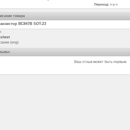
Переход:
n-p-n
исание товара
анзистор BC847B SOT-23
л
asheet
сание (eng)
зывы:
Ваш отзыв может быть первым.