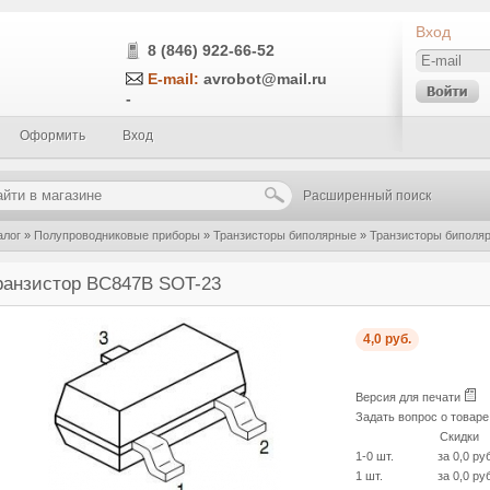
Вход
8 (846) 922-66-52
E-mail:
avrobot@mail.ru
-
Оформить
Вход
Расширенный поиск
алог
»
Полупроводниковые приборы
»
Транзисторы биполярные
»
Транзисторы биполя
ранзистор BC847B SOT-23
4,0 руб.
Версия для печати
Задать вопрос о товар
Скидки
1-0 шт.
за 0,0 ру
1 шт.
за 0,0 ру