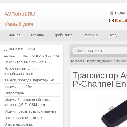
AVRobot.RU
8 (846
E-mail
Умный дом
-
Главная
Корзина
Прайс-лист
Оформить
Вход
Датчики и сенсоры
Домашняя техника и электроника
Каталог
»
Полупроводниковые прибор
Измерительные приборы
Источники питания,
smd P-Channel Enhancement Mode FE
Транзистор A
преобразователи
Кабели, провода, переходники
P-Channel E
Корпуса для РЭА
Микросхемы
Модули беспроводной связи,
антенны(Wi-Fi, GSM и т.д.)
Модули готовые / встраиваемые
Наборы для сборки DIY
Оптоэлектроника