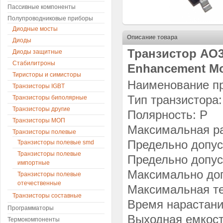
Пассивные компоненты
Полупроводниковые приборы
Диодные мосты
Описание товара
Диоды
Транзистор AO34
Диоды защитные
Стабилитроны
Enhancement M
Тиристоры и симисторы
Наименование п
Транзисторы IGBT
Тип транзистор
Транзисторы биполярные
Транзисторы другие
Полярность: P
Транзисторы МОП
Максимальная ра
Транзисторы полевые
Предельно допус
Транзисторы полевые smd
Транзисторы полевые
Предельно допус
импортные
Максимально доп
Транзисторы полевые
отечественные
Максимальная те
Транзисторы составные
Время нарастания
Программаторы
Выходная емкость
Термокомпоненты