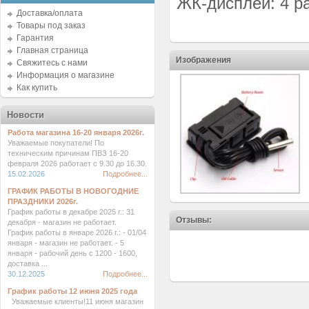
ЖК-дисплей: 4 р
Доставка/оплата
Товары под заказ
Гарантия
Главная страница
Изображения
Свяжитесь с нами
Информация о магазине
Как купить
Новости
Работа магазина 16-20 января 2026г.
Уважаемые покупатели! По
техническим причинам ПВЗ 16-20
февраля 2026 работает с 9.30 до 16.30.
15.02.2026
Подробнее...
ГРАФИК РАБОТЫ В НОВОГОДНИЕ
ПРАЗДНИКИ 2026г.
График работы в декабре 2025 г.: 31
Отзывы:
декабря - магазин не работает.
График работы в январе 2026 г.: - 01/04
января - магазин не работает. - 5
января - рабочий день с 1200 - 1600,
доставка ...
30.12.2025
Подробнее...
График работы 12 июня 2025 года
Уважаемые клиенты!11 июня магазин