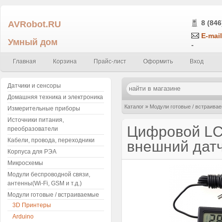
AVRobot.RU
8 (846
E-mail
Умный дом
-
Главная
Корзина
Прайс-лист
Оформить
Вход
Датчики и сенсоры
Домашняя техника и электроника
Каталог
»
Модули готовые / встраива
Измерительные приборы
Источники питания,
Цифровой LCD
преобразователи
Кабели, провода, переходники
внешний дат
Корпуса для РЭА
Микросхемы
Модули беспроводной связи,
антенны(Wi-Fi, GSM и т.д.)
Модули готовые / встраиваемые
3D Принтеры
Arduino