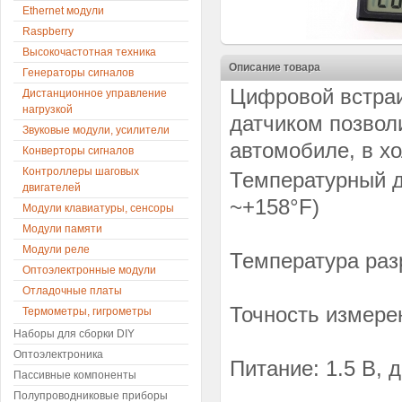
Ethernet модули
Raspberry
Высокочастотная техника
Описание товара
Генераторы сигналов
Цифровой встра
Дистанционное управление
нагрузкой
датчиком позвол
Звуковые модули, усилители
автомобиле, в хо
Конверторы сигналов
Контроллеры шаговых
Температурный ди
двигателей
~+158°F)
Модули клавиатуры, сенсоры
Модули памяти
Модули реле
Температура раз
Оптоэлектронные модули
Отладочные платы
Точность измере
Термометры, гигрометры
Наборы для сборки DIY
Оптоэлектроника
Питание: 1.5 В,
Пассивные компоненты
Полупроводниковые приборы