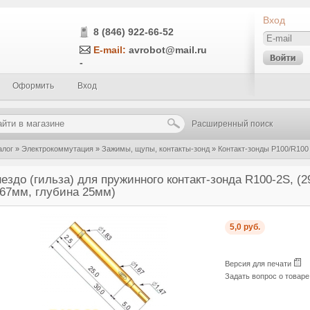
Вход
8 (846) 922-66-52
E-mail:
avrobot@mail.ru
-
Оформить
Вход
Расширенный поиск
алог
»
Электрокоммутация
»
Зажимы, щупы, контакты-зонд
»
Контакт-зонды P100/R100
0-2S, (29.3мм, диаметр хвостовика 1.67мм, глубина 25мм)
нездо (гильза) для пружинного контакт-зонда R100-2S, (
.67мм, глубина 25мм)
5,0 руб.
Версия для печати
Задать вопрос о товар