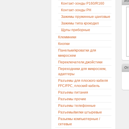
Из
Контакт-зонды P160/R160
Контакт-зонды PH
Зажимы пружинные цанговые
Зажимы типа крокодил
Щупы приборные
Клеммники
Кнопки
Панельки/кроватки для
микросхем
Переключатели,джойстики
От
Переходники для микросхем,
адаптеры
Разъемы для плоского кабеля
FFC/FPC, плоский кабель
Разъемы питания
Разъемы прочие
Разъемы телефонные
Разъемы/вилки штыревые
Разьемы компьютерные /
сетевые