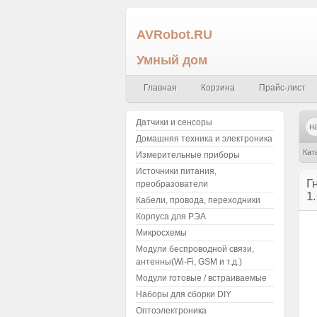
AVRobot.RU
Умный дом
Главная
Корзина
Прайс-лист
Датчики и сенсоры
Домашняя техника и электроника
Кат
Измерительные приборы
Источники питания,
R10
Г
преобразователи
1
Кабели, провода, переходники
Корпуса для РЭА
Микросхемы
Модули беспроводной связи,
антенны(Wi-Fi, GSM и т.д.)
Модули готовые / встраиваемые
Наборы для сборки DIY
Оптоэлектроника