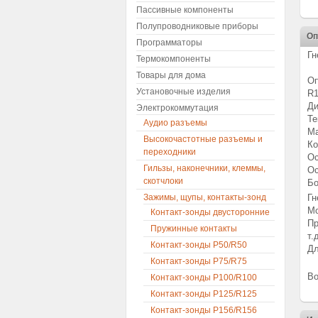
Пассивные компоненты
Полупроводниковые приборы
Оп
Программаторы
Гн
Термокомпоненты
Товары для дома
Оп
Установочные изделия
R1
Ди
Электрокоммутация
Те
Аудио разъемы
Ма
Высокочастотные разъемы и
Ко
переходники
Ос
Гильзы, наконечники, клеммы,
Ос
скотчлоки
Бо
Зажимы, щупы, контакты-зонд
Гн
Мо
Контакт-зонды двусторонние
Пр
Пружинные контакты
т.
Контакт-зонды P50/R50
Дл
Контакт-зонды P75/R75
Во
Контакт-зонды P100/R100
Контакт-зонды P125/R125
Контакт-зонды P156/R156