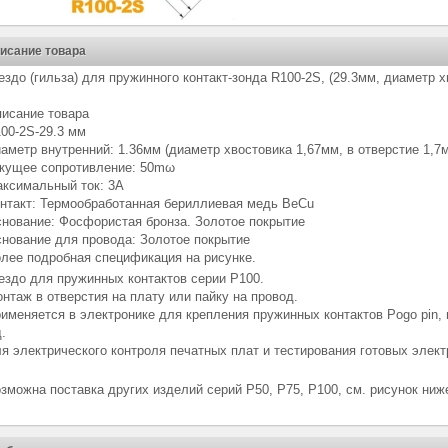
исание товара
ездо (гильза) для пружинного контакт-зонда R100-2S, (29.3мм, диаметр 
исание товара
00-2S
-29.3 мм
аметр внутренний: 1.36мм (диаметр хвостовика 1,67мм, в отверстие 1,7
кущее сопротивление: 50mω
ксимальный ток: 3А
нтакт: Термообработанная бериллиевая медь BeCu
нование: Фосфористая бронза. Золотое покрытие
нование для провода: Золотое покрытие
лее подробная спецификация на рисунке.
ездо для пружинных контактов серии P100.
нтаж в отверстия на плату или пайку на провод.
именяется в электронике для крепления пружинных контактов Pogo pin, 
д.
я электрического контроля печатных плат и тестирования готовых элект
зможна поставка других изделий серий P50, P75, P100, см. рисунок ниж