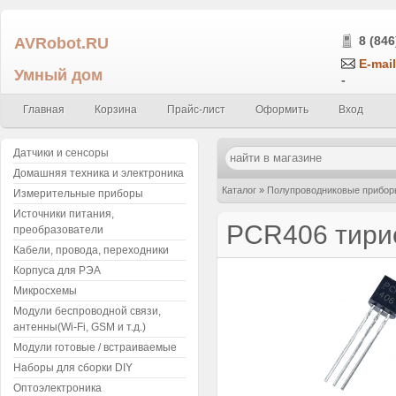
AVRobot.RU
8 (846
E-mail
Умный дом
-
Главная
Корзина
Прайс-лист
Оформить
Вход
Датчики и сенсоры
Домашняя техника и электроника
Каталог
»
Полупроводниковые прибор
Измерительные приборы
Источники питания,
PCR406 тирис
преобразователи
Кабели, провода, переходники
Корпуса для РЭА
Микросхемы
Модули беспроводной связи,
антенны(Wi-Fi, GSM и т.д.)
Модули готовые / встраиваемые
Наборы для сборки DIY
Оптоэлектроника