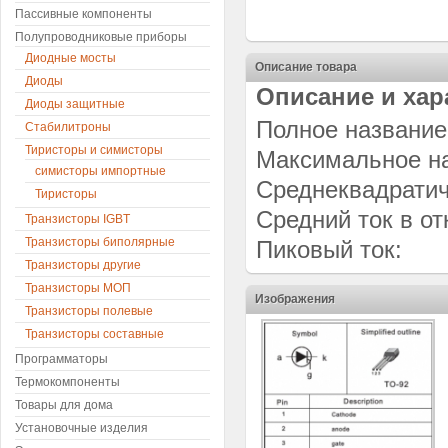
Пассивные компоненты
Полупроводниковые приборы
Диодные мосты
Описание товара
Диоды
Описание и хар
Диоды защитные
Полное названи
Стабилитроны
Тиристоры и симисторы
Максимальное 
симисторы импортные
Среднеквадратич
Тиристоры
Средний ток в 
Транзисторы IGBT
Транзисторы биполярные
Пиковый ток:
Транзисторы другие
Транзисторы МОП
Изображения
Транзисторы полевые
Транзисторы составные
Программаторы
Термокомпоненты
Товары для дома
Установочные изделия