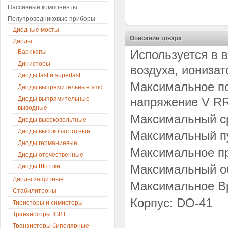
Пассивные компоненты
Полупроводниковые приборы
Диодные мосты
Описание товара
Диоды
Используется в в
Варикапы
Динисторы
воздуха, ионизат
Диоды fast и superfast
Максимальное п
Диоды выпрямительные smd
Диоды выпрямительные
напряжение
V RR
выводные
Максимальный ср
Диоды высоковольтные
Диоды высокочастотные
Максимальный п
Диоды германиевые
Максимальное п
Диоды отечественные
Максимальный об
Диоды Шоттки
Диоды защитные
Максимальное В
Стабилитроны
Корпус: DO-41
Тиристоры и симисторы
Транзисторы IGBT
Транзисторы биполярные