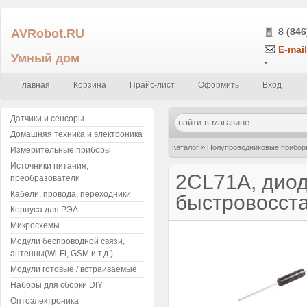
AVRobot.RU
8 (846
E-mail
Умный дом
-
Главная
Корзина
Прайс-лист
Оформить
Вход
Датчики и сенсоры
Домашняя техника и электроника
Каталог
»
Полупроводниковые прибор
Измерительные приборы
Источники питания,
5мА 8кВ 100нс
2CL71A, дио
преобразователи
Кабели, провода, переходники
быстровосст
Корпуса для РЭА
Микросхемы
Модули беспроводной связи,
антенны(Wi-Fi, GSM и т.д.)
Модули готовые / встраиваемые
Наборы для сборки DIY
Оптоэлектроника