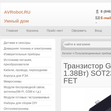
AVRobot.RU
8 (846
E-mail
Умный дом
-
Главная
Корзина
Прайс-лист
Оформить
Вход
Датчики и сенсоры
Домашняя техника и электроника
Каталог
»
Полупроводниковые прибор
Измерительные приборы
Источники питания,
2.6A, 1.38Вт) SOT23 smd N-Channel 
Транзистор G2
преобразователи
Кабели, провода, переходники
1.38Вт) SOT2
Корпуса для РЭА
FET
Микросхемы
Модули беспроводной связи,
антенны(Wi-Fi, GSM и т.д.)
Модули готовые / встраиваемые
Наборы для сборки DIY
Оптоэлектроника