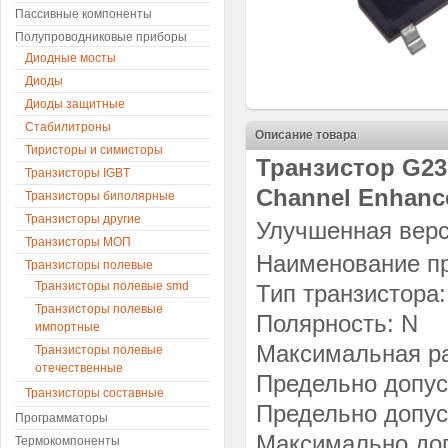
Пассивные компоненты
Полупроводниковые приборы
Диодные мосты
Диоды
Диоды защитные
Стабилитроны
Описание товара
Тиристоры и симисторы
Транзистор G230
Транзисторы IGBT
Channel Enhanc
Транзисторы биполярные
Транзисторы другие
Улучшенная верс
Транзисторы МОП
Наименование п
Транзисторы полевые
Транзисторы полевые smd
Тип транзистор
Транзисторы полевые
Полярность: N
импортные
Максимальная ра
Транзисторы полевые
отечественные
Предельно допус
Транзисторы составные
Предельно допус
Программаторы
Максимально доп
Термокомпоненты